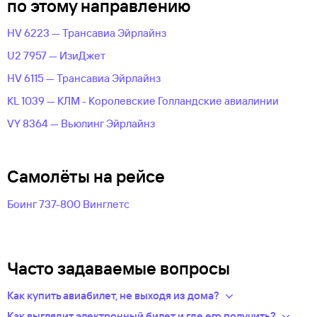
по этому направлению
HV 6223 — Трансавиа Эйрлайнз
U2 7957 — ИзиДжет
HV 6115 — Трансавиа Эйрлайнз
KL 1039 — КЛМ - Королевские Голландские авиалинии
VY 8364 — Вьюлинг Эйрлайнз
Самолёты на рейсе
Боинг 737-800 Винглетс
Часто задаваемые вопросы
Как купить авиабилет, не выходя из дома?
Укажите в нужных полях маршрут, дату поездки и число
Как выглядит электронный билет и где его получить?