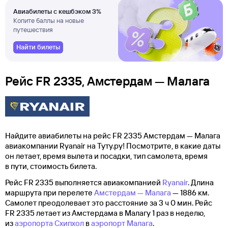
Авиабилеты с кешбэком 3%
Копите баллы на новые
путешествия
Найти билеты
Рейс FR 2335, Амстердам — Малага
Найдите авиабилеты на рейс FR 2335 Амстердам — Малага
авиакомпании Ryanair на Туту.ру! Посмотрите, в какие даты
он летает, время вылета и посадки, тип самолета, время
в пути, стоимость билета.
Рейс FR 2335 выполняется авиакомпанией
Ryanair
. Длина
маршрута при перелете
Амстердам — Малага
— 1886 км.
Самолет преодолевает это расстояние за 3 ч 0 мин. Рейс
FR 2335 летает из Амстердама в Малагу 1 раз в неделю,
из
аэропорта Схипхол
в
аэропорт Малага
.