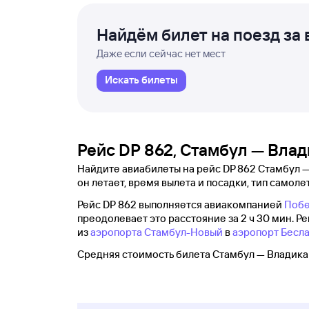
Найдём билет на поезд за 
Даже если сейчас нет мест
Искать билеты
Рейс DP 862, Стамбул — Вла
Найдите авиабилеты на рейс DP 862 Стамбул —
он летает, время вылета и посадки, тип самолет
Рейс DP 862 выполняется авиакомпанией
Поб
преодолевает это расстояние за 2 ч 30 мин. Ре
из
аэропорта Стамбул-Новый
в
аэропорт Бесл
Средняя стоимость билета Стамбул — Владикав