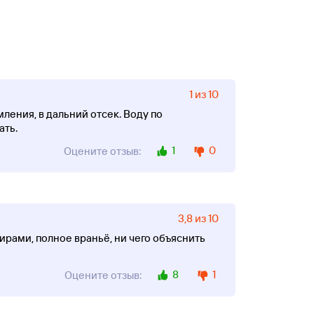
1 из 10
ения, в дальний отсек. Воду по
ать.
1
0
Оцените отзыв:
3,8 из 10
рами, полное враньё, ни чего объяснить
8
1
Оцените отзыв: