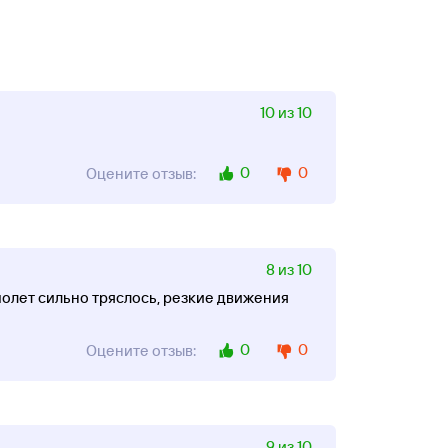
10 из 10
0
0
Оцените отзыв:
8 из 10
олет сильно тряслось, резкие движения
0
0
Оцените отзыв:
9 из 10