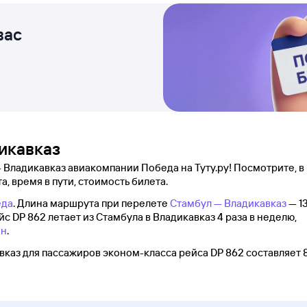
вас
дикавказ
 Владикавказ авиакомпании Победа на Туту.ру! Посмотрите, в
а, время в пути, стоимость билета.
еда
. Длина маршрута при перелете
Стамбул — Владикавказ
— 1
йс DP 862 летает из Стамбула в Владикавказ 4 раза в неделю,
ан
.
каз для пассажиров эконом-класса рейса DP 862 составляет 8