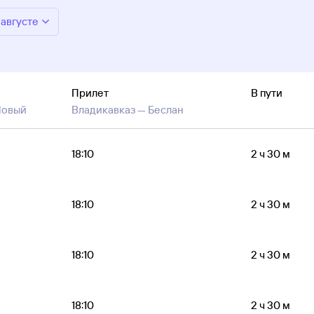
 августе
Прилет
В пути
Новый
Владикавказ —
Беслан
18:10
2 ч 30 м
18:10
2 ч 30 м
18:10
2 ч 30 м
18:10
2 ч 30 м