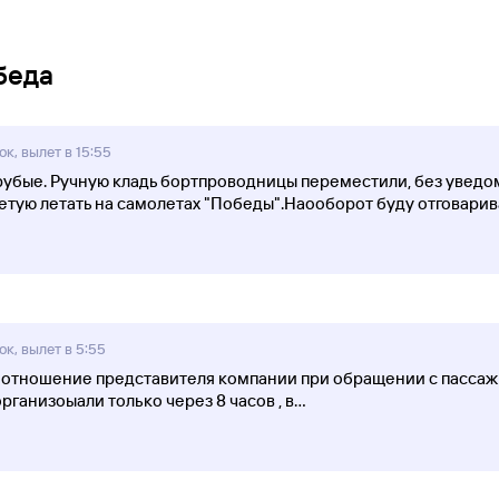
беда
к, вылет в 15:55
убые. Ручную кладь бортпроводницы переместили, без уведомл
тую летать на самолетах "Победы".Наооборот буду отговарив
к, вылет в 5:55
 отношение представителя компании при обращении с пассажи
рганизоыали только через 8 часов , в
...