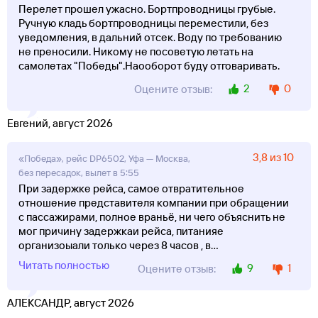
Перелет прошел ужасно. Бортпроводницы грубые.
Ручную кладь бортпроводницы переместили, без
уведомления, в дальний отсек. Воду по требованию
не преносили. Никому не посоветую летать на
самолетах "Победы".Наооборот буду отговаривать.
2
0
Оцените отзыв:
Евгений, август 2026
3,8 из 10
«Победа», рейс DP6502, Уфа — Москва,
без пересадок, вылет в 5:55
При задержке рейса, самое отвратительное
отношение представителя компании при обращении
с пассажирами, полное враньё, ни чего объяснить не
мог причину задержкаи рейса, питанияе
организоыали только через 8 часов , в
...
Читать полностью
9
1
Оцените отзыв:
АЛЕКСАНДР, август 2026