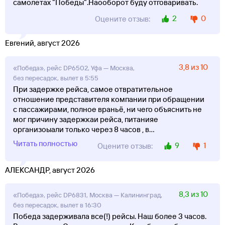
самолетах "Победы".Наооборот буду отговаривать.
2
0
Оцените отзыв:
Евгений, август 2026
3,8 из 10
«Победа», рейс DP6502, Уфа — Москва,
без пересадок, вылет в 5:55
При задержке рейса, самое отвратительное
отношение представителя компании при обращении
с пассажирами, полное враньё, ни чего объяснить не
мог причину задержкаи рейса, питанияе
организоыали только через 8 часов , в
...
Читать полностью
9
1
Оцените отзыв:
АЛЕКСАНДР, август 2026
8,3 из 10
«Победа», рейс DP6831, Москва — Калининград,
без пересадок, вылет в 16:30
Победа задерживала все(!) рейсы. Наш более 3 часов.