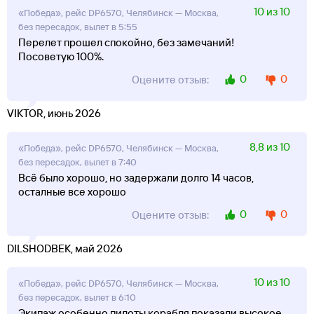
10 из 10
«Победа», рейс DP6570, Челябинск — Москва,
без пересадок, вылет в 5:55
Перелет прошел спокойно, без замечаний!
Посоветую 100%.
0
0
Оцените отзыв:
VIKTOR, июнь 2026
8,8 из 10
«Победа», рейс DP6570, Челябинск — Москва,
без пересадок, вылет в 7:40
Всё было хорошо, но задержали долго 14 часов,
осталные все хорошо
0
0
Оцените отзыв:
DILSHODBEK, май 2026
10 из 10
«Победа», рейс DP6570, Челябинск — Москва,
без пересадок, вылет в 6:10
Экипаж особенно пилоты корабля показали высокое