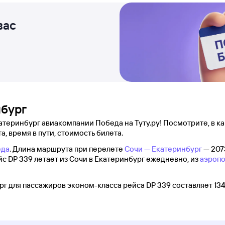
вас
нбург
атеринбург авиакомпании Победа на Туту.ру! Посмотрите, в к
а, время в пути, стоимость билета.
еда
. Длина маршрута при перелете
Сочи — Екатеринбург
— 207
ейс DP 339 летает из Сочи в Екатеринбург ежедневно, из
аэропо
г для пассажиров эконом-класса рейса DP 339 составляет 134