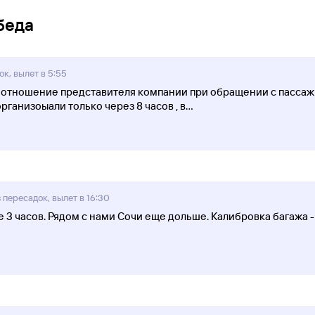
беда
к, вылет в 5:55
 отношение представителя компании при обращении с пассажи
рганизоыали только через 8 часов , в
...
пересадок, вылет в 16:30
е 3 часов. Рядом с нами Сочи еще дольше. Калибровка багажа