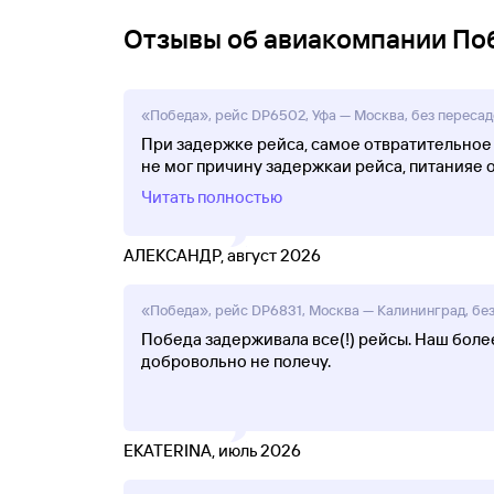
Отзывы об авиакомпании По
«Победа», рейс DP6502, Уфа — Москва, без пересадо
При задержке рейса, самое отвратительное
не мог причину задержкаи рейса, питанияе о
Читать полностью
АЛЕКСАНДР, август 2026
«Победа», рейс DP6831, Москва — Калининград, без 
Победа задерживала все(!) рейсы. Наш боле
добровольно не полечу.
EKATERINA, июль 2026