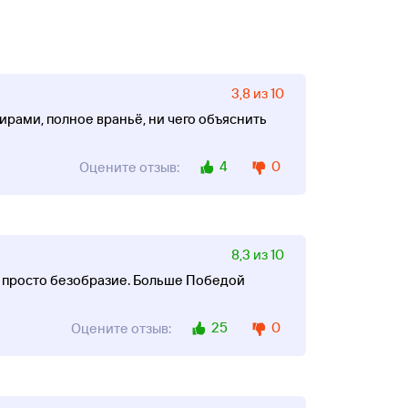
3,8 из 10
рами, полное враньё, ни чего объяснить
4
0
Оцените отзыв:
8,3 из 10
 - просто безобразие. Больше Победой
25
0
Оцените отзыв: