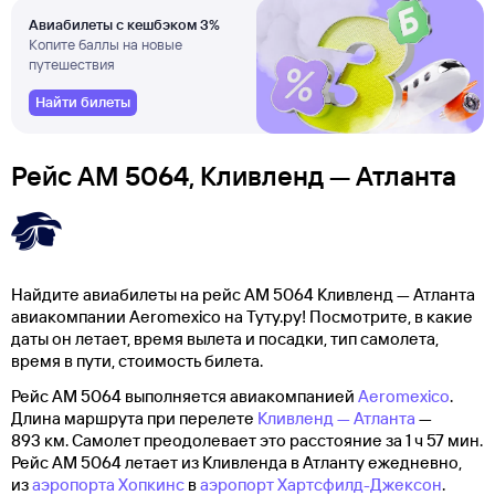
Авиабилеты с кешбэком 3%
Копите баллы на новые
путешествия
Найти билеты
Рейс AM 5064, Кливленд — Атланта
Найдите авиабилеты на рейс AM 5064 Кливленд — Атланта
авиакомпании Aeromexico на Туту.ру! Посмотрите, в какие
даты он летает, время вылета и посадки, тип самолета,
время в пути, стоимость билета.
Рейс AM 5064 выполняется авиакомпанией
Aeromexico
.
Длина маршрута при перелете
Кливленд — Атланта
—
893 км. Самолет преодолевает это расстояние за 1 ч 57 мин.
Рейс AM 5064 летает из Кливленда в Атланту ежедневно,
из
аэропорта Хопкинс
в
аэропорт Хартсфилд-Джексон
.