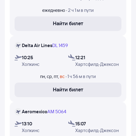
и прилёта в Атланту, время в пути, номера рейсов и дни
недели, в которые авиакомпании Delta Air Lines и
ежедневно
·
2 ч 1 м
в пути
Aeromexico осуществляют полёты.
Найти билет
Delta Air Lines
DL 1459
10:25
12:21
Хопкинс
Хартсфилд-Джексон
пн
,
ср
,
пт
,
вс
·
1 ч 56 м
в пути
Найти билет
Aeromexico
AM 5064
13:10
15:07
Хопкинс
Хартсфилд-Джексон