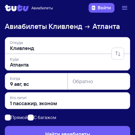
Войти
Авиабилеты
Авиабилеты
Кливленд
Атланта
Откуда
Куда
Когда
Обратно
Кто летит
Прямой
C багажом
Найти авиабилеты