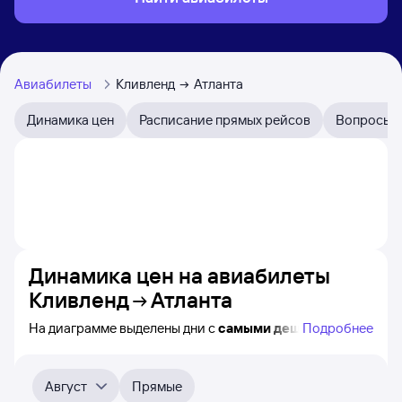
Авиабилеты
Кливленд
Атланта
Динамика цен
Расписание прямых рейсов
Вопросы и
Динамика цен на авиабилеты
Кливленд
Атланта
На диаграмме выделены дни с
самыми дешёвыми
Подробнее
билетами на самолёт из Кливленда в Атланту, а также
видно, каким образом
приблизительно
меняется цена
на ближайшие 4-5 месяца. Выберите день, перейдите
Август
Прямые
по клику к поиску авиабилетов и получению
точных