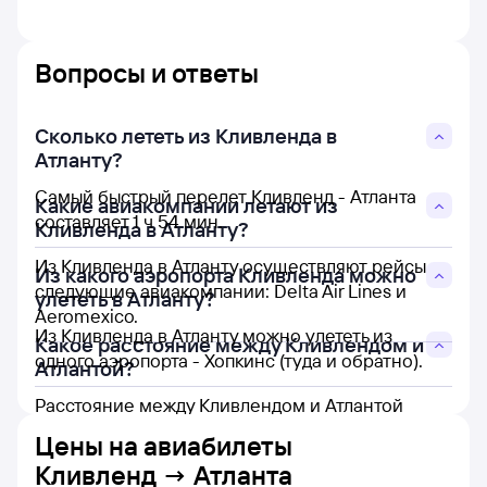
Вопросы и ответы
Сколько лететь из Кливленда в
Атланту?
Самый быстрый перелет Кливленд - Атланта
Какие авиакомпании летают из
составляет 1 ч 54 мин.
Кливленда в Атланту?
Из Кливленда в Атланту осуществляют рейсы
Из какого аэропорта Кливленда можно
следующие авиакомпании: Delta Air Lines и
улететь в Атланту?
Aeromexico.
Из Кливленда в Атланту можно улететь из
Какое расстояние между Кливлендом и
одного аэропорта - Хопкинс (туда и обратно).
Атлантой?
Расстояние между Кливлендом и Атлантой
составляет 893 км.
Цены на
авиабилеты
Кливленд → Атланта