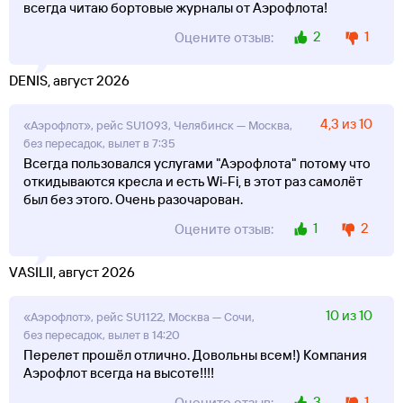
всегда читаю бортовые журналы от Аэрофлота!
2
1
Оцените отзыв:
DENIS, август 2026
4,3 из 10
«Аэрофлот», рейс SU1093, Челябинск — Москва,
без пересадок, вылет в 7:35
Всегда пользовался услугами "Аэрофлота" потому что
откидываются кресла и есть Wi-Fi, в этот раз самолёт
был без этого. Очень разочарован.
1
2
Оцените отзыв:
VASILII, август 2026
10 из 10
«Аэрофлот», рейс SU1122, Москва — Сочи,
без пересадок, вылет в 14:20
Перелет прошёл отлично. Довольны всем!) Компания
Аэрофлот всегда на высоте!!!!
3
1
Оцените отзыв: