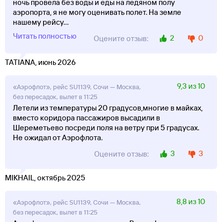
ночь провела без воды и еды на ледяном полу
аэропорта, я не могу оценивать полет. На земле
нашему рейсу
...
Читать полностью
2
0
Оцените отзыв:
TATIANA, июнь 2026
9,3 из 10
«Аэрофлот», рейс SU1139, Сочи — Москва,
без пересадок, вылет в 11:25
Летели из температуры 20 градусов,многие в майках,
вместо коридора пассажиров высадили в
Шереметьево посреди поля на ветру при 5 градусах.
Не ожидал от Аэрофлота.
3
3
Оцените отзыв:
MIKHAIL, октябрь 2025
8,8 из 10
«Аэрофлот», рейс SU1139, Сочи — Москва,
без пересадок, вылет в 11:25