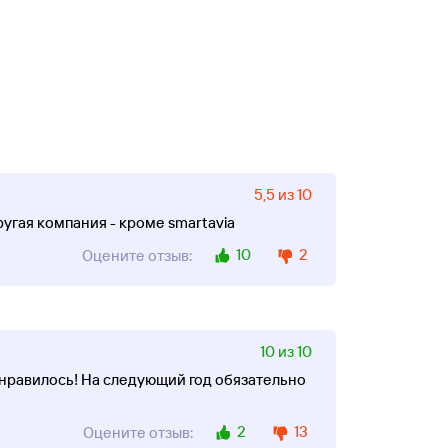
5,5 из 10
ругая компания - кроме smartavia
10
2
Оцените отзыв:
10 из 10
онравилось! На следующий год обязательно
2
13
Оцените отзыв: