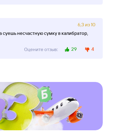
6,3 из 10
за суешь несчастную сумку в калибратор,
29
4
Оцените отзыв: