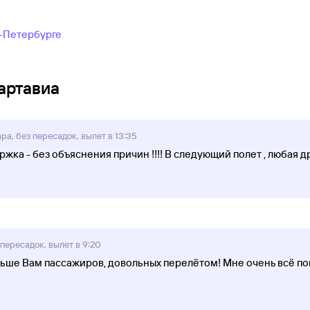
т-Петербурге
артавиа
а, без пересадок, вылет в 13:35
жка - без объяснения причин !!!! В следующий полет , любая д
пересадок, вылет в 9:20
ольше Вам пассажиров, довольных перелётом! Мне очень всё п