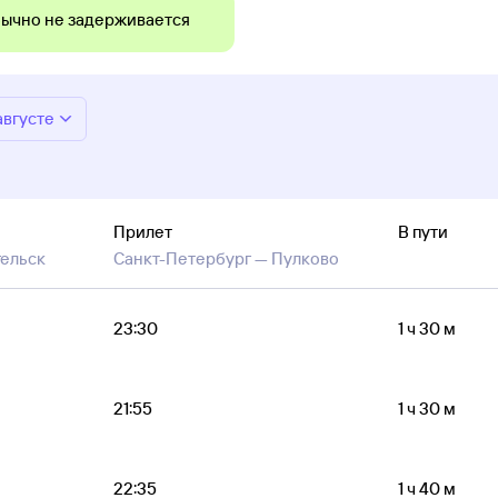
ычно не задерживается
августе
Прилет
В пути
гельск
Санкт-Петербург —
Пулково
23:30
1 ч 30 м
21:55
1 ч 30 м
22:35
1 ч 40 м