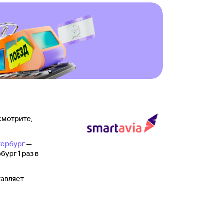
смотрите,
тербург
—
бург 1 раз в
тавляет