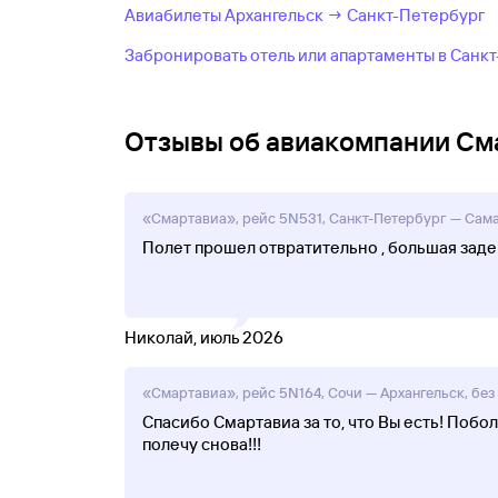
Авиабилеты Архангельск → Санкт-Петербург
Забронировать отель или апартаменты в Санк
Отзывы об авиакомпании См
«Смартавиа», рейс 5N531, Санкт-Петербург — Самар
Полет прошел отвратительно , большая задер
Николай, июль 2026
«Смартавиа», рейс 5N164, Сочи — Архангельск, без 
Спасибо Смартавиа за то, что Вы есть! Поб
полечу снова!!!