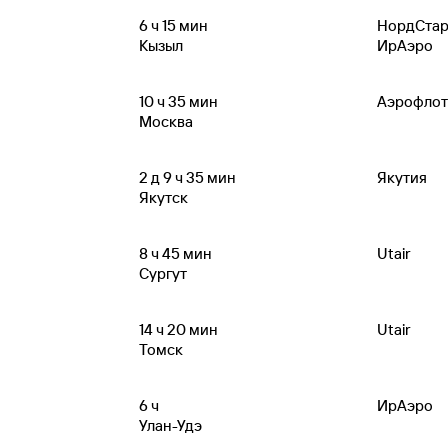
6
ч 15
мин
НордСта
Кызыл
ИрАэро
10
ч 35
мин
Аэрофлот
Москва
2
д 9
ч 35
мин
Якутия
Якутск
8
ч 45
мин
Utair
Сургут
14
ч 20
мин
Utair
Томск
6
ч
ИрАэро
Улан-Удэ