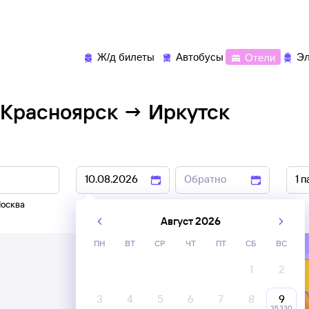
Ж/д билеты
Автобусы
Отели
Эл
 Красноярск → Иркутск
осква
9 авг
,
10 авг
11 авг
,
12 авг
Август 2026
ПН
ВТ
СР
ЧТ
ПТ
СБ
ВС
1
2
3
4
5
6
7
8
9
35 ⁠330