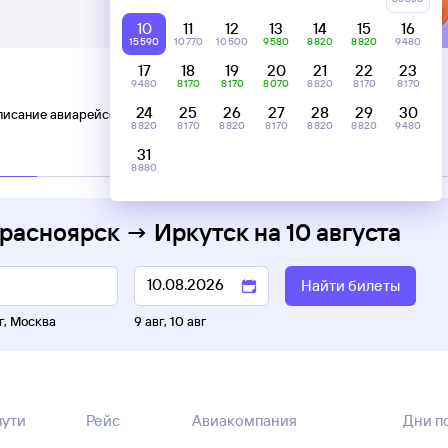
10
11
12
13
14
15
16
15 ⁠590
10 ⁠770
10 ⁠500
9 ⁠580
8 ⁠820
8 ⁠820
9 ⁠480
17
18
19
20
21
22
23
9 ⁠480
8 ⁠170
8 ⁠170
8 ⁠070
8 ⁠820
8 ⁠170
8 ⁠170
24
25
26
27
28
29
30
писание авиарейсов Красноярск — Иркутск
8 ⁠820
8 ⁠170
8 ⁠820
8 ⁠170
8 ⁠820
8 ⁠820
9 ⁠480
31
C пересадками
8 ⁠880
Красноярск → Иркутск
на
10 августа
Найти билеты
г
,
Москва
9 авг
,
10 авг
пути
Рейс
Авиакомпания
Дни п