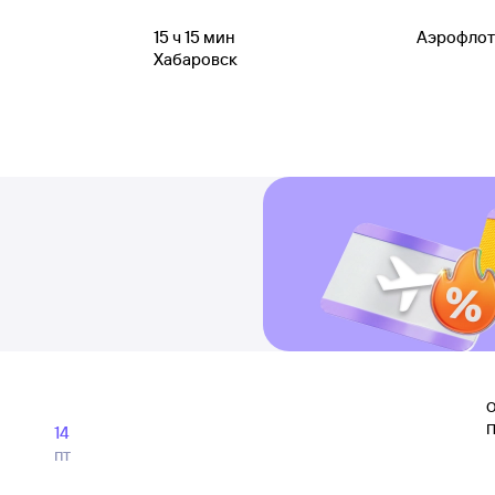
15
ч 15
мин
Аэрофлот
Хабаровск
О
П
14
пт