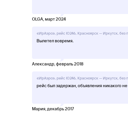
OLGA, март 2024
«ИрАэро», рейс IO246, Красноярск — Иркутск, без п
Вылетел вовремя.
Александр, февраль 2018
«ИрАэро», рейс IO246, Красноярск — Иркутск, без п
рейс был задержан, объявления никакого не
Мария, декабрь 2017