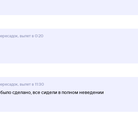
ересадок, вылет в 0:20
ересадок, вылет в 11:30
 было сделано, все сидели в полном неведении