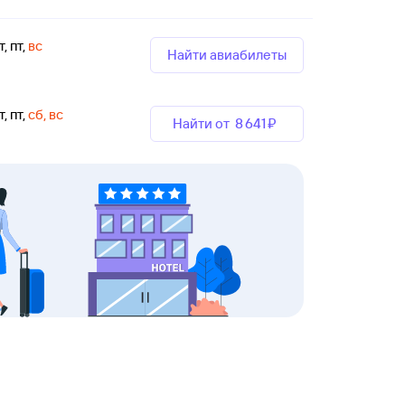
т, пт
,
вс
Найти авиабилеты
т, пт
,
сб, вс
Найти от
8 ⁠641 ⁠₽