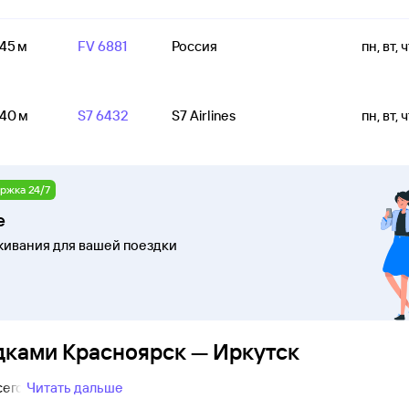
 45 м
FV 6881
Россия
пн, вт, ч
 40 м
S7 6432
S7 Airlines
пн, вт, ч
ржка 24/7
е
ивания для вашей поездки
дками Красноярск — Иркутск
сего
Читать дальше