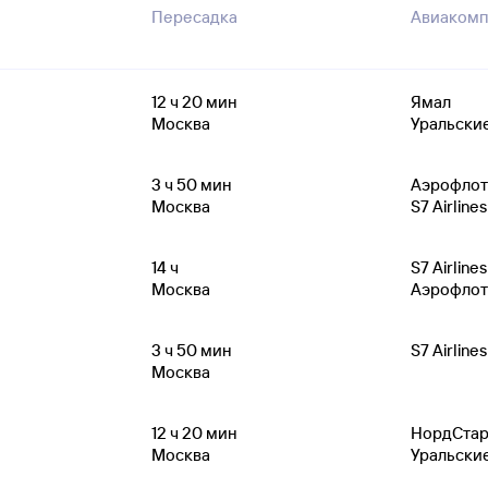
Пересадка
Авиакомп
12
ч 20
мин
Ямал
Москва
Уральски
3
ч 50
мин
Аэрофлот
Москва
S7 Airlines
14
ч
S7 Airlines
Москва
Аэрофлот
3
ч 50
мин
S7 Airlines
Москва
12
ч 20
мин
НордСта
Москва
Уральски