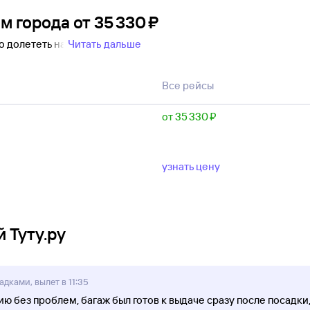
ом города
от
35 ⁠330 ⁠₽
о долететь на
Читать дальше
Все рейсы
от 35 ⁠330 ⁠₽
узнать цену
 Туту.ру
адками, вылет в 11:35
ю без проблем, багаж был готов к выдаче сразу после посадки