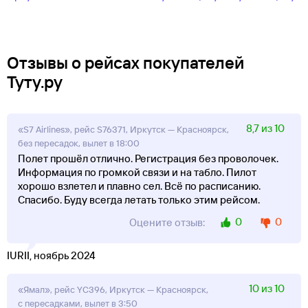
Отзывы о рейсах покупателей
Туту.ру
8,7 из 10
«S7 Airlines», рейс S76371, Иркутск — Красноярск,
без пересадок, вылет в 18:00
Полет прошёл отлично. Регистрация без проволочек.
Информация по громкой связи и на табло. Пилот
хорошо взлетел и плавно сел. Всё по расписанию.
Спасибо. Буду всегда летать только этим рейсом.
0
0
Оцените отзыв:
IURII, ноябрь 2024
10 из 10
«Ямал», рейс YC396, Иркутск — Красноярск,
с пересадками, вылет в 3:50