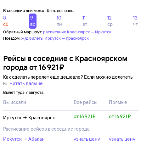
В соседние дни может быть дешевле:
8
9
10
11
12
13
сб
вс
пн
вт
ср
чт
Обратный маршрут:
расписание Красноярск — Иркутск
Поездом:
ж/д билеты Иркутск — Красноярск
Рейсы в соседние с Красноярском
города
от
16 ⁠921 ⁠₽
Как сделать перелет еще дешевле? Если можно долететь
на
Читать дальше
Вылет туда 7 августа.
Вы искали
Все рейсы
Прямые
от 16 ⁠921 ⁠₽
от 16 ⁠921 ⁠₽
Иркутск → Красноярск
Расписание рейсов в соседние города
Иркутск → Абакан
узнать цену
узнать цену