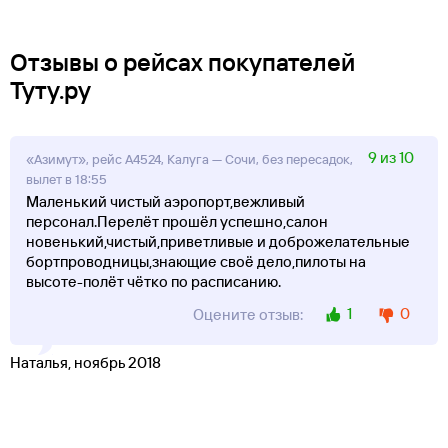
Отзывы о рейсах покупателей
Туту.ру
9 из 10
«Азимут», рейс A4524, Калуга — Сочи, без пересадок,
вылет в 18:55
Маленький чистый аэропорт,вежливый
персонал.Перелёт прошёл успешно,салон
новенький,чистый,приветливые и доброжелательные
бортпроводницы,знающие своё дело,пилоты на
высоте-полёт чётко по расписанию.
1
0
Оцените отзыв:
Наталья, ноябрь 2018