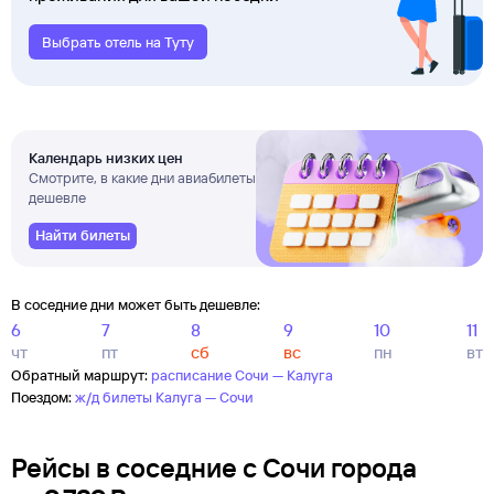
Выбрать отель на Туту
Календарь низких цен
Смотрите, в какие дни авиабилеты
дешевле
Найти билеты
В соседние дни может быть дешевле:
6
7
8
9
10
11
чт
пт
сб
вс
пн
вт
Обратный маршрут:
расписание Сочи — Калуга
Поездом:
ж/д билеты Калуга — Сочи
Рейсы в соседние с Сочи города