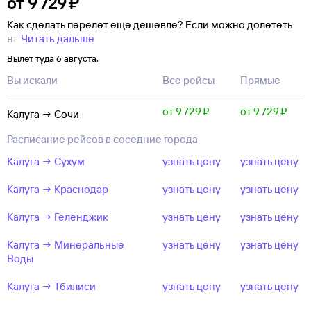
от
9 ⁠729 ⁠₽
Как сделать перелет еще дешевле? Если можно долететь
на
Читать дальше
Вылет туда 6 августа.
Вы искали
Все рейсы
Прямые
от 9 ⁠729 ⁠₽
от 9 ⁠729 ⁠₽
Калуга → Сочи
Расписание рейсов в соседние города
Калуга → Сухум
узнать цену
узнать цену
Калуга → Краснодар
узнать цену
узнать цену
Калуга → Геленджик
узнать цену
узнать цену
Калуга → Минеральные
узнать цену
узнать цену
Воды
Калуга → Тбилиси
узнать цену
узнать цену