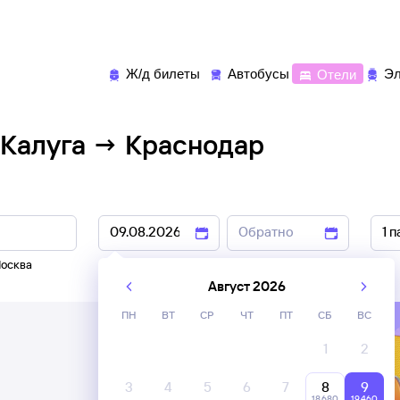
Ж/д билеты
Автобусы
Отели
Эл
 Калуга → Краснодар
осква
8 авг
,
9 авг
10 авг
,
11 авг
Август 2026
ПН
ВТ
СР
ЧТ
ПТ
СБ
ВС
1
2
3
4
5
6
7
8
9
18 ⁠680
19 ⁠460