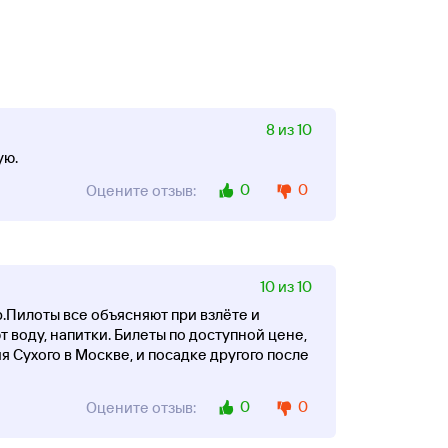
8 из 10
ую.
0
0
Оцените отзыв:
10 из 10
тр.Пилоты все объясняют при взлёте и
воду, напитки. Билеты по доступной цене,
я Сухого в Москве, и посадке другого после
0
0
Оцените отзыв: