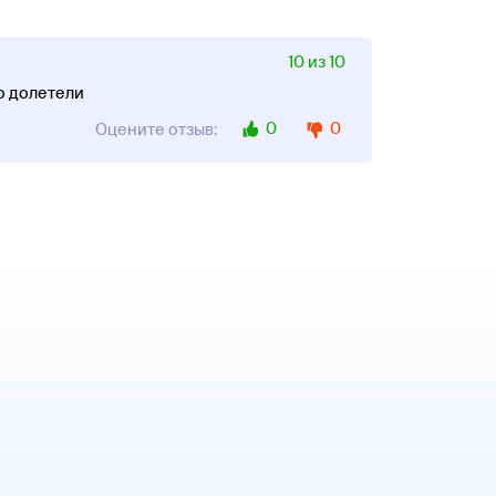
10 из 10
о долетели
0
0
Оцените отзыв: