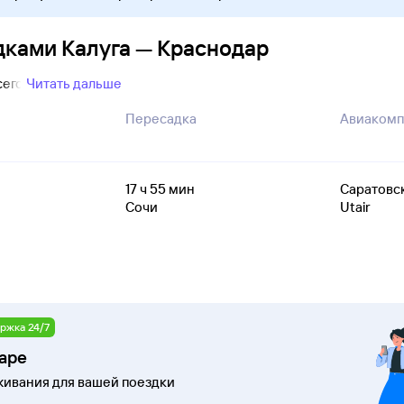
дками Калуга — Краснодар
сего
Читать дальше
Пересадка
Авиакомп
17
ч 55
мин
Саратовс
Сочи
Utair
ржка 24/7
даре
ивания для вашей поездки