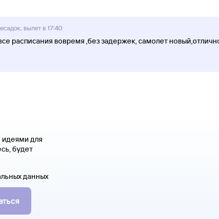
садок, вылет в 17:40
 все расписания вовремя ,без задержек, самолет новый,отличн
я идеями для
сь, будет
альных данных
аться