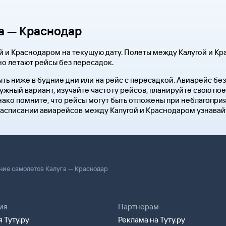
а — Краснодар
й и Краснодаром на текущую дату. Полеты между Калугой и К
но летают рейсы без пересадок.
ыть ниже в будние дни или на рейс с пересадкой. Авиарейс б
нужный вариант, изучайте частоту рейсов, планируйте свою по
ако помните, что рейсы могут быть отложены при неблагопри
расписании авиарейсов между Калугой и Краснодаром узнавайте
ние самолетов Калуга — Краснодар
ия
Партнерам
 Туту.ру
Реклама на Туту.ру