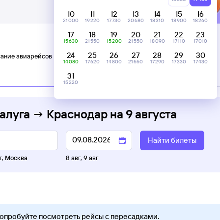
10
11
12
13
14
15
16
21 ⁠000
19 ⁠220
17 ⁠730
20 ⁠680
18 ⁠310
18 ⁠900
18 ⁠260
17
18
19
20
21
22
23
15 ⁠630
21 ⁠550
15 ⁠200
21 ⁠550
18 ⁠090
17 ⁠110
17 ⁠010
24
25
26
27
28
29
30
ание авиарейсов Калуга — Краснодар
14 ⁠080
17 ⁠620
14 ⁠800
21 ⁠550
17 ⁠290
17 ⁠330
17 ⁠430
31
15 ⁠220
алуга → Краснодар
на
9 августа
Найти билеты
г
,
Москва
8 авг
,
9 авг
Попробуйте посмотреть рейсы с пересадками.