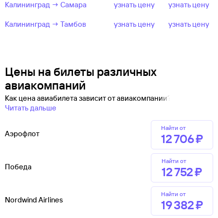
Калининград → Самара
узнать цену
узнать цену
Калининград → Тамбов
узнать цену
узнать цену
Цены на билеты различных
авиакомпаний
Как цена авиабилета зависит от авиакомпании?
Читать дальше
Найти от
Аэрофлот
12 ⁠706 ⁠₽
Найти от
Победа
12 ⁠752 ⁠₽
Найти от
Nordwind Airlines
19 ⁠382 ⁠₽