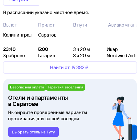
В расписании указано местное время.
Вылет
Прилет
В пути
Авиакомпани
Калининград
Саратов
23:40
5:00
3 ч 20 м
Икар
Храброво
Гагарин
3 ч 20 м
Nordwind Airlin
Найти от
19 ⁠382 ⁠₽
Безопасная оплата
Гарантия заселения
Отели и апартаменты
в Саратове
Выбирайте проверенные варианты
проживания для вашей поездки
Выбрать отель на Туту