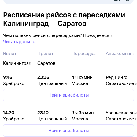
Расписание рейсов с пересадками
Калининград — Саратов
Чем полезны рейсы с пересадками? Прежде всего
Читать дальше
Вылет
Прилет
Пересадка
Авиакомпани
Калининград
Саратов
9:45
23:35
4
ч 15
мин
Ред Вингс
Храброво
Центральный
Москва
Саратовские 
Найти авиабилеты
14:20
23:10
3
ч 35
мин
Уральские ав
Храброво
Центральный
Москва
Саратовские 
Найти авиабилеты