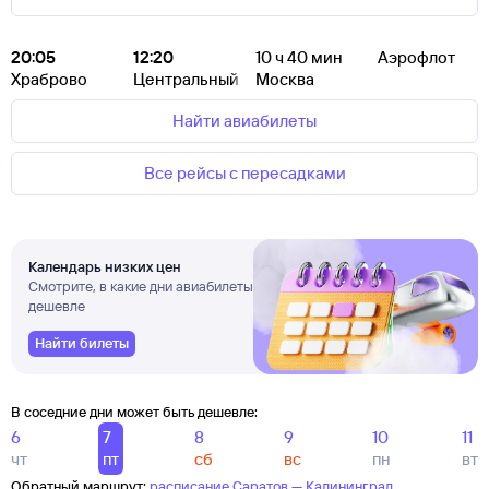
20:05
12:20
10
ч 40
мин
Аэрофлот
Храброво
Центральный
Москва
Найти авиабилеты
Все рейсы с пересадками
Календарь низких цен
Смотрите, в какие дни авиабилеты
дешевле
Найти билеты
В соседние дни может быть дешевле:
6
7
8
9
10
11
чт
пт
сб
вс
пн
вт
Обратный маршрут:
расписание Саратов — Калининград