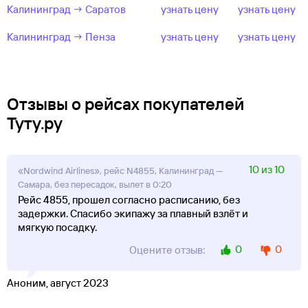
Калининград → Саратов
узнать цену
узнать цену
Калининград → Пенза
узнать цену
узнать цену
Отзывы о рейсах покупателей
Туту.ру
10 из 10
«Nordwind Airlines», рейс N4855, Калининград —
Самара, без пересадок, вылет в 0:20
Рейс 4855, прошел согласно расписанию, без
задержки. Спасибо экипажу за плавный взлёт и
мягкую посадку.
0
0
Оцените отзыв:
Аноним, август 2023