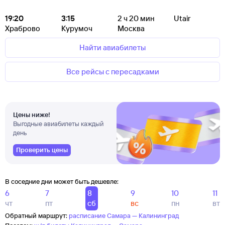
19:20
3:15
2
ч 20
мин
Utair
Храброво
Курумоч
Москва
Найти авиабилеты
Все рейсы с пересадками
Цены ниже!
Выгодные авиабилеты каждый
день
Проверить цены
В соседние дни может быть дешевле:
6
7
8
9
10
11
чт
пт
сб
вс
пн
вт
Обратный маршрут:
расписание Самара — Калининград