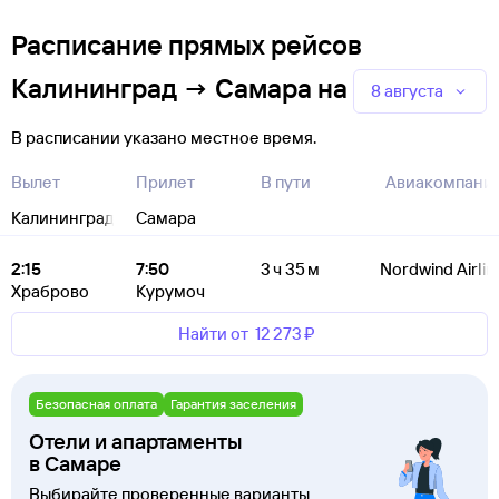
Расписание прямых рейсов
Калининград → Самара
на
8 августа
В расписании указано местное время.
Вылет
Прилет
В пути
Авиакомпани
Калининград
Самара
2:15
7:50
3 ч 35 м
Nordwind Airlin
Храброво
Курумоч
Найти от
12 ⁠273 ⁠₽
Безопасная оплата
Гарантия заселения
Отели и апартаменты
в Самаре
Выбирайте проверенные варианты