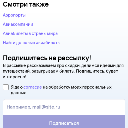
у авиакомпании-перевозчика.
Смотри также
вернуть.
оформления билетов. Туту.ру передает их только
по защищенному каналу.
Современные авиабилеты не выпускаются в бумажной
Чтобы сдать билет, как можно быстрее свяжитесь
Аэропорты
Оплатите билеты банковской картой.
форме. Увидеть, распечатать и взять с собой в аэропорт
с оператором. Для этого надо ответить на письмо, которое
можно не сам билет, а маршрутную квитанцию. В ней есть
Авиакомпании
вы получите после заказа билетов на сайте Туту.ру. Укажите
номер электронного билета и все сведения о вашем
в теме сообщения «Возврат билетов» и кратко опишите
Авиабилеты в страны мира
полете.
свою ситуацию. С вами свяжутся наши специалисты.
Найти дешевые авиабилеты
Туту.ру высылает маршрутную квитанцию по электронной
В письме, которое вы получите после заказа, будут
почте. Советуем распечатать ее и взять с собой в аэропорт.
контакты агентства-партнера, через которое оформлен
Она может пригодиться на паспортном контроле
Подпишитесь на рассылку!
билет. Вы можете связаться с ним напрямую.
за границей, хотя для посадки в самолет вам понадобится
В рассылке рассказываем про скидки, делимся идеями для
только паспорт.
путешествий, разыгрываем билеты. Подпишитесь, будет
интересно!
Я даю
согласие
на обработку моих персональных
данных
Подписаться