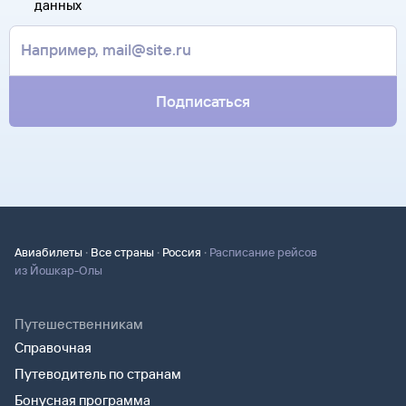
данных
почте. Советуем распечатать ее и взять с собой в аэропорт.
контакты агентства-партнера, через которое оформлен
Она может пригодиться на паспортном контроле
билет. Вы можете связаться с ним напрямую.
за границей, хотя для посадки в самолет вам понадобится
только паспорт.
Подписаться
·
·
·
Авиабилеты
Все страны
Россия
Расписание рейсов
из Йошкар-Олы
Путешественникам
Справочная
Путеводитель по странам
Бонусная программа