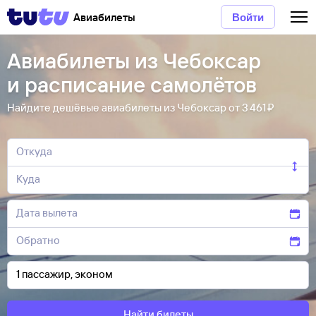
Авиабилеты
Войти
Авиабилеты из Чебоксар
и расписание самолётов
Найдите дешёвые авиабилеты из Чебоксар от 3 ⁠461 ⁠₽
Найти билеты