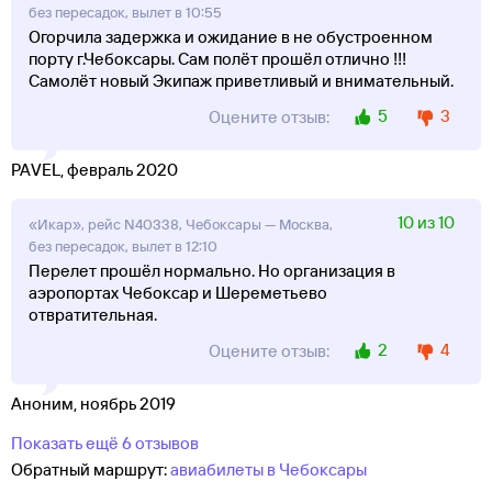
без пересадок, вылет в 10:55
Огорчила задержка и ожидание в не обустроенном
порту г.Чебоксары. Сам полёт прошёл отлично !!!
Самолёт новый Экипаж приветливый и внимательный.
5
3
Оцените отзыв:
PAVEL, февраль 2020
10 из 10
«Икар», рейс N40338, Чебоксары — Москва,
без пересадок, вылет в 12:10
Перелет прошёл нормально. Но организация в
аэропортах Чебоксар и Шереметьево
отвратительная.
2
4
Оцените отзыв:
Аноним, ноябрь 2019
Показать ещё 6 отзывов
Обратный маршрут:
авиабилеты в Чебоксары