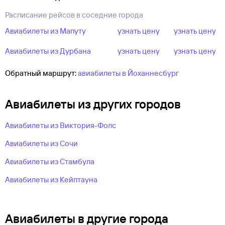
из Йоханнесбурга на день раньше или позже можно купить
по более низкой цене. В форме поиска выше укажите город
Расписание рейсов в соседние города
прилета, даты и число пассажиров — затем для выбора
Авиабилеты из Мапуту
узнать цену
узнать цену
билета используйте фильтры, например по авиакомпании.
Авиабилеты из Дурбана
узнать цену
узнать цену
Обратный маршрут:
авиабилеты в Йоханнесбург
Авиабилеты из других городов
Авиабилеты из Виктория-Фолс
Авиабилеты из Сочи
Авиабилеты из Стамбула
Авиабилеты из Кейптауна
Авиабилеты в другие города