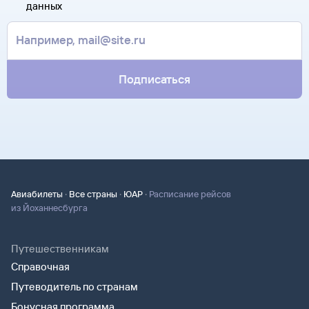
В письме, которое вы получите после заказа, будут
данных
почте. Советуем распечатать ее и взять с собой в аэропорт.
контакты агентства-партнера, через которое оформлен
Она может пригодиться на паспортном контроле
билет. Вы можете связаться с ним напрямую.
за границей, хотя для посадки в самолет вам понадобится
только паспорт.
Подписаться
·
·
·
Авиабилеты
Все страны
ЮАР
Расписание рейсов
из Йоханнесбурга
Путешественникам
Справочная
Путеводитель по странам
Бонусная программа