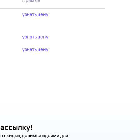
Прямые
ыше направление, даты поездки
пании.
узнать цену
узнать цену
узнать цену
рассылку!
о скидки, делимся идеями для