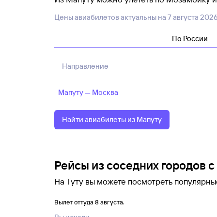
на праздники или сезон отпусков, то пере
Цены авиабилетов актуальны на
7 августа 202
времени рейсы быстро заканчиваются.
По России
Выбирая рейс из Мапуту, обращайте внима
лучше проверить, включен ли багаж, буду
правило, чем дешевле билет на самолет, 
Направление
Мапуту — Москва
Найти авиабилеты из Мапуту
Рейсы из соседних городов с
На Туту вы можете посмотреть популярны
стоимости и выбрать самый подходящий в
Вылет оттуда 8 августа.
Если даты поездки можно сдвинуть, то пр