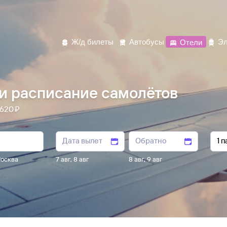
Ж/д билеты
Автобусы
Отели
Эл
и расписание самолётов
620 ⁠₽
осква
7 авг
,
8 авг
8 авг
,
9 авг