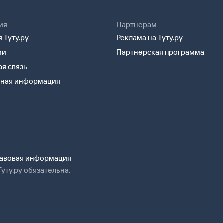
ия
Партнерам
 Туту.ру
Реклама на Туту.ру
ии
Партнерская программа
я связь
тная информация
авовая информация
уту.ру обязательна.