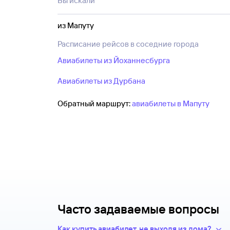
Вы искали
за день до или после нужной даты можно 
и количество пассажиров — затем для вы
из Мапуту
Расписание рейсов в соседние города
Авиабилеты из Йоханнесбурга
Авиабилеты из Дурбана
Обратный маршрут:
авиабилеты в Мапуту
Часто задаваемые вопросы
Как купить авиабилет, не выходя из дома?