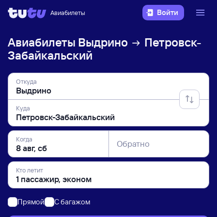
Войти
Авиабилеты
Авиабилеты
Выдрино
Петровск-
Забайкальский
Откуда
Куда
Когда
Обратно
Кто летит
Прямой
C багажом