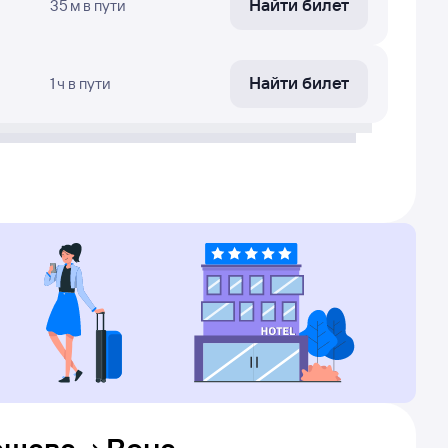
Найти билет
35 м
в пути
Найти билет
1 ч
в пути