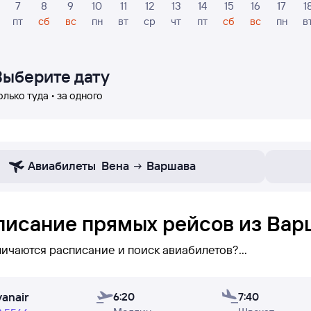
7
8
9
10
11
12
13
14
15
16
17
1
пт
сб
вс
пн
вт
ср
чт
пт
сб
вс
пн
в
Выберите дату
олько туда • за одного
Авиабилеты
Вена
Варшава
писание прямых рейсов из Вар
личаются расписание и поиск авиабилетов?
исании указаны
только прямые рейсы
Варшава — Вена. 
yanair
 его увидеть (при поиске авиабилетов бывает сложно н
6:20
7:40