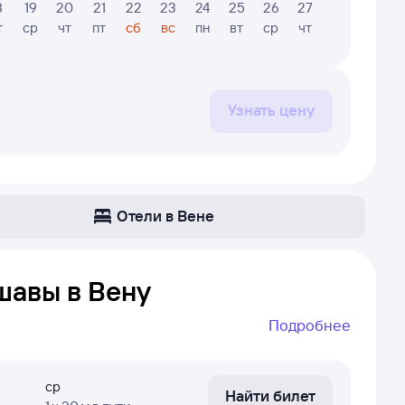
8
19
20
21
22
23
24
25
26
27
28
29
т
ср
чт
пт
сб
вс
пн
вт
ср
чт
пт
сб
Узнать цену
Отели в Вене
шавы в Вену
Подробнее
Даже если самолёт летает не каждый день — вы
айти рейс без пересадок, если он не
ср
Найти билет