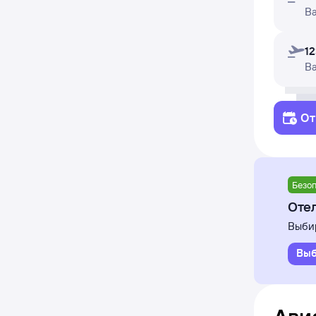
В
12
В
От
Безоп
Отел
Выбир
Выб