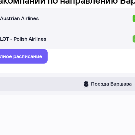
акомпании по направлению
Ва
Austrian Airlines
LOT - Polish Airlines
лное расписание
Поезда
Варшава