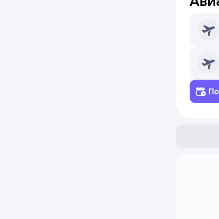
Ави
По