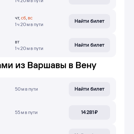
1 ч 20 м
в пути
сы могут быть устаревшими или не полностью
ы были найдены посетителями Туту за последние
чт
,
сб
,
вс
Найти билет
1 ч 20 м
в пути
 и узнать
точные цены
— нажимайте кнопку
вт
Найти билет
1 ч 20 м
в пути
та в Вену, время в пути, номера рейсов и дни
ами из Варшавы в Вену
Найти билет
50 м
в пути
14 ⁠281 ⁠₽
55 м
в пути