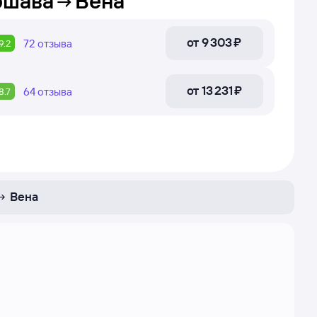
ршава
Вена
от
9 ⁠303 ⁠₽
72
отзыва
9.2
от
13 ⁠231 ⁠₽
64
отзыва
8.7
Вена