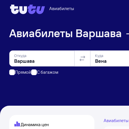
Авиабилеты
Авиабилеты
Варшава
Откуда
Куда
Прямой
C багажом
Авиабилет
Динамика цен