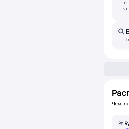
6
чт
Т
Рас
Чем от
В расп
R
сможете