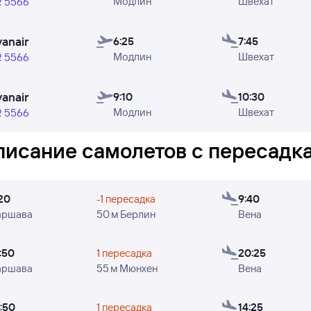
Модлин
Швехат
ный). Однако стоит помнить, что в редких случаях рей
R 5566
авлены. Цены в расписании
ориентировочные
: эти цен
ько дней.
yanair
6:25
7:45
Модлин
Швехат
R 5566
роверить, есть ли в наличии билеты на конкретный рейс
«Найти билет» и переходите к поиску авиабилетов.
yanair
9:10
10:30
Модлин
Швехат
R 5566
це вы можете увидеть: время вылета из Варшавы и прилё
 в которые авиакомпания Ryanair осуществляет полёты.
писание самолетов с пересадк
20
-1 пересадка
9:40
аршава
50 м Берлин
Вена
:50
1 пересадка
20:25
аршава
55 м Мюнхен
Вена
:50
1 пересадка
14:25