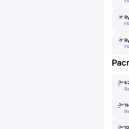
ежеднев
F
предст
нескол
R
F
Чтобы п
R
F
В табли
недели,
Рас
6:
В
16
В
10