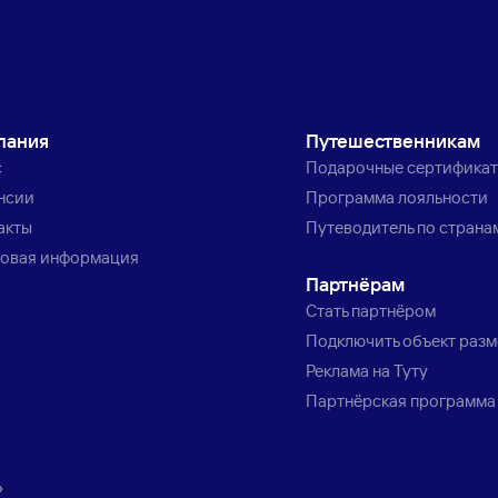
пания
Путешественникам
с
Подарочные сертифика
нсии
Программа лояльности
акты
Путеводитель по страна
овая информация
Партнёрам
Стать партнёром
Подключить объект раз
Реклама на Туту
Партнёрская программа
»