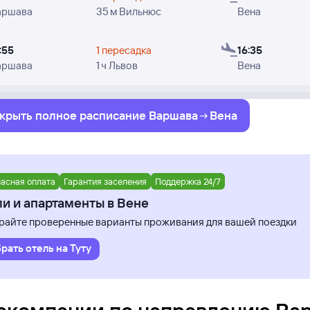
аршава
35 м Вильнюс
Вена
:55
1 пересадка
16:35
аршава
1 ч Львов
Вена
крыть полное
расписание
Варшава
Вена
асная оплата
Гарантия заселения
Поддержка 24/7
и и апартаменты в Вене
айте проверенные варианты проживания для вашей поездки
рать отель на Туту