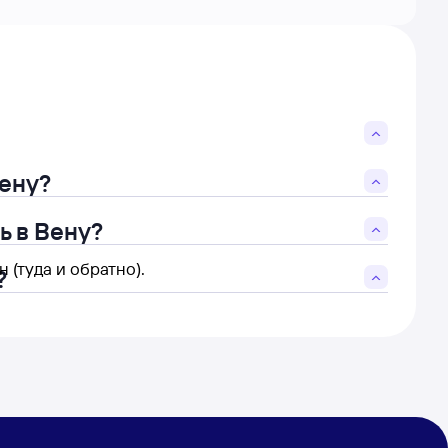
Вену?
ь в Вену?
 (туда и обратно).
?