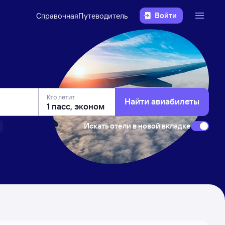
Войти
Справочная
Путеводитель
Кто летит
Найти авиабилеты
Искать отели в новой вкладке