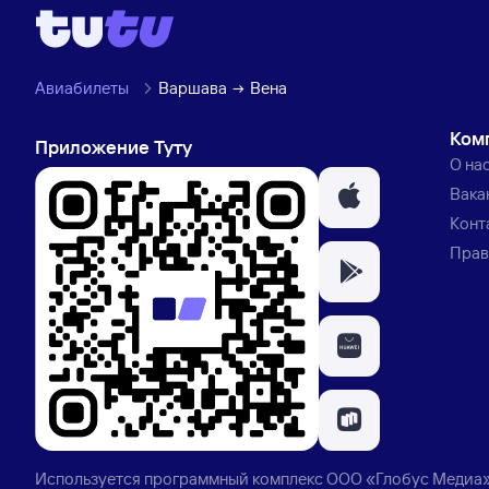
Авиабилеты
Варшава
Вена
Ком
Приложение Туту
О на
Вака
Конт
Прав
Используется программный комплекс
ООО «Глобус Медиа