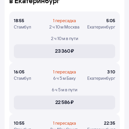
в Екатеринбург
В таблице указаны: время вылета из Стамбула
и прилёта в Екатеринбург, время в пути, номера
рейсов и дни недели, в которые авиакомпания
18:55
1 пересадка
5:05
Уральские авиалинии осуществляет полёты.
Стамбул
2 ч 10 м Москва
Екатеринбург
2 ч 10 м
в пути
23 ⁠360 ⁠₽
16:05
1 пересадка
3:10
Стамбул
6 ч 5 м Баку
Екатеринбург
6 ч 5 м
в пути
22 ⁠586 ⁠₽
10:55
1 пересадка
22:35