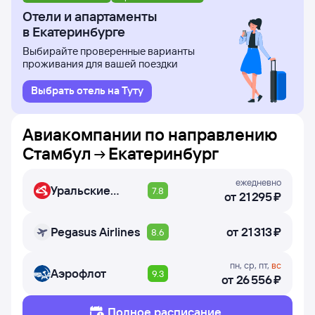
Отели и апартаменты
в Екатеринбурге
Выбирайте проверенные варианты
проживания для вашей поездки
Выбрать отель на Туту
Авиакомпании по направлению
Стамбул
Екатеринбург
ежедневно
Уральские
7.8
от
21 ⁠295 ⁠₽
авиалинии
Pegasus Airlines
от
21 ⁠313 ⁠₽
8.6
пн
,
ср
,
пт
,
вс
Аэрофлот
9.3
от
26 ⁠556 ⁠₽
Полное расписание