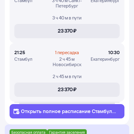
Стамбул
3 ч 40 м Санкт-
Екатеринбург
Петербург
3 ч 40 м
в пути
23 ⁠370 ⁠₽
21:25
1 пересадка
10:30
Стамбул
2 ч 45 м
Екатеринбург
Новосибирск
2 ч 45 м
в пути
23 ⁠370 ⁠₽
Открыть полное
расписание
Стамбул
Екатеринбург
Безопасная оплата
Гарантия заселения