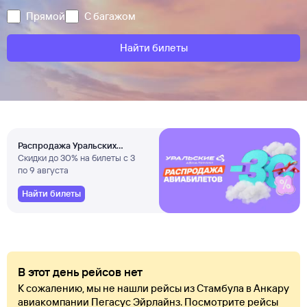
Прямой
С багажом
Найти билеты
Распродажа Уральских
авиалиний
Скидки до 30% на билеты с 3
по 9 августа
Найти билеты
В этот день рейсов нет
К сожалению, мы не нашли рейсы из Стамбула в Анкару
авиакомпании Пегасус Эйрлайнз. Посмотрите рейсы