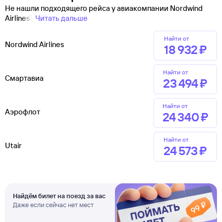
Не нашли подходящего рейса у авиакомпании Nordwind
Airlines?
Читать дальше
Найти от
Nordwind Airlines
18 ⁠932 ⁠₽
Найти от
Смартавиа
23 ⁠494 ⁠₽
Найти от
Аэрофлот
24 ⁠340 ⁠₽
Найти от
Utair
24 ⁠573 ⁠₽
Найдём билет на поезд за вас
Даже если сейчас нет мест