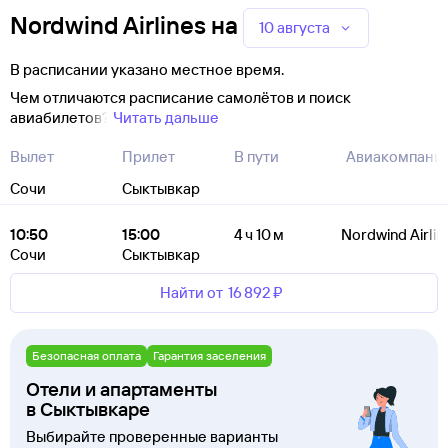
Nordwind Airlines
на
10 августа
В расписании указано местное время.
Чем отличаются расписание самолётов и поиск
авиабилетов?
Читать дальше
Вылет
Прилет
В пути
Авиакомпани
Сочи
Сыктывкар
10:50
15:00
4 ч 10 м
Nordwind Airlin
Сочи
Сыктывкар
Найти от
16 ⁠892 ⁠₽
Безопасная оплата
Гарантия заселения
Отели и апартаменты
в Сыктывкаре
Выбирайте проверенные варианты