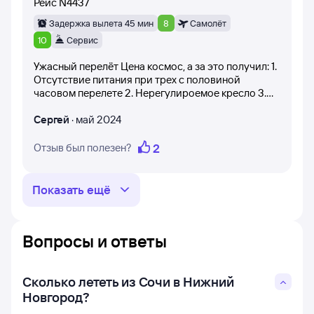
Рейс
N4437
и не разочароваться.
Задержка вылета 45 мин
8
Самолёт
10
Сервис
Ужасный перелёт Цена космос, а за это получил: 1.
Отсутствие питания при трех с половиной
часовом перелете 2. Нерегулироемое кресло 3.
Задержку рейса 4. Замеры моего рюкзака, как
будто так не видно, что это ручная кладь
Сергей
·
май 2024
Советовать рейс этот р когда бы не стал, но это
единственный прямой перелёт из Сочи в Нижний.
2
Отзыв был полезен?
Показать ещё
Вопросы и ответы
Сколько лететь из Сочи в Нижний
Новгород?