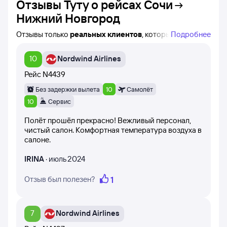
Отзывы Туту о рейсах
Сочи
Нижний Новгород
Отзывы только
реальных клиентов
, которые
Подробнее
совершили покупку авиабилета по маршруту Сочи —
Нижний Новгород на сайте Туту!
10
Nordwind Airlines
Вы можете найти время вылета, авиакомпанию
и название конкретного рейса, а также дату написания
Рейс
N4439
каждого отзыва.
Без задержки вылета
10
Самолёт
При написании отзывов клиенты оценивают рейс
10
Сервис
баллами от 1 до 10 (время вылета самолёта,
Полёт прошёл прекрасно! Вежливый персонал,
вежливость персонала, питание на борту самолёта).
чистый салон. Комфортная температура воздуха в
салоне.
Все посетители сайта могут оценить отзыв
по полезности. Оценки никак не корректируются
IRINA
·
июль 2024
и остаются в том виде, в котором их оставил
пользователь. Появляются на странице после
модерации.
1
Отзыв был полезен?
Вы можете получить уникальную информацию о рейсе
Сочи — Нижний Новгород, прочитав отзывы клиентов
7
Nordwind Airlines
Туту. Отзывы часто помогают определиться с выбором
авиакомпании, сформировать правильные ожидания