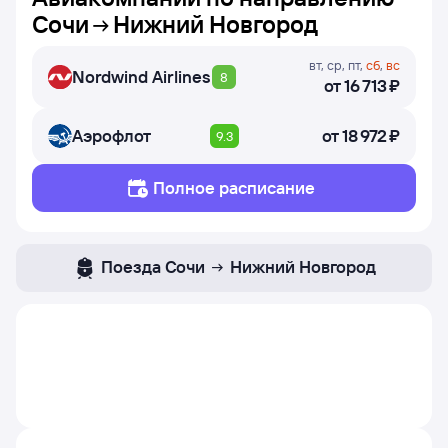
Сочи
Нижний Новгород
вт
,
ср
,
пт
,
сб
,
вс
Nordwind Airlines
8
от
16 ⁠713 ⁠₽
Аэрофлот
от
18 ⁠972 ⁠₽
9.3
Полное расписание
Поезда
Сочи
Нижний Новгород