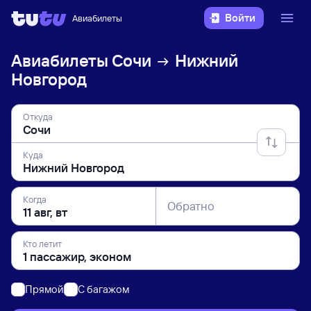
Войти
Авиабилеты
Авиабилеты
Сочи
Нижний
Новгород
Откуда
Куда
Когда
Обратно
Кто летит
Прямой
C багажом