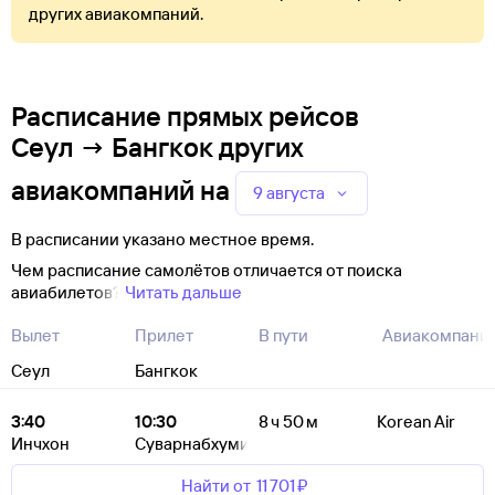
других авиакомпаний.
Расписание прямых рейсов
Сеул → Бангкок других
авиакомпаний
на
9 августа
В расписании указано местное время.
Чем расписание самолётов отличается от поиска
авиабилетов?
Читать дальше
Вылет
Прилет
В пути
Авиакомпани
Сеул
Бангкок
3:40
10:30
8 ч 50 м
Korean Air
Инчхон
Суварнабхуми
Найти от
11 ⁠701 ⁠₽