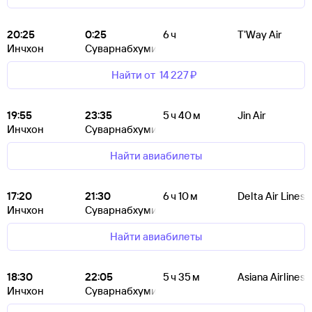
20:25
0:25
6 ч
T'Way Air
Инчхон
Суварнабхуми
Найти от
14 ⁠227 ⁠₽
19:55
23:35
5 ч 40 м
Jin Air
Инчхон
Суварнабхуми
Найти авиабилеты
17:20
21:30
6 ч 10 м
Delta Air Lines
Инчхон
Суварнабхуми
Найти авиабилеты
18:30
22:05
5 ч 35 м
Asiana Airlines
Инчхон
Суварнабхуми