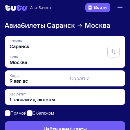
Войти
Авиабилеты
Авиабилеты
Саранск
Москва
Откуда
Куда
Когда
Обратно
Кто летит
Прямой
C багажом
Найти авиабилеты