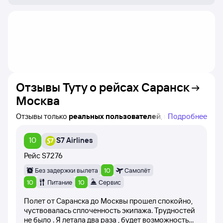
Отзывы Туту о рейсах
Саранск
Москва
Отзывы только
реальных пользователей
, которые
Подробнее
купили билеты на самолёт Саранск — Москва на сайте
Туту!
10
S7 Airlines
Вы можете увидеть название конкретного рейса,
авиакомпанию и время вылета, а также дату написания
Рейс
S7276
каждого отзыва.
Без задержки вылета
10
Самолёт
При написании отзывов клиенты оценивают рейс
10
Питание
10
Сервис
баллами от 1 до 10 (самолёт вылетел вовремя,
Полет от Саранска до Москвы прошел спокойно,
вежливость персонала, питание на борту самолёта).
чуствовалась сплоченность экипажа. Трудностей
не было . Я летала два раза , будет возможность
Все посетители сайта имеют возможность оценить