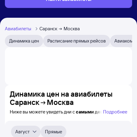
Авиабилеты
Саранск
Москва
Динамика цен
Расписание прямых рейсов
Авиакомп
Динамика цен на авиабилеты
Саранск
Москва
Ниже вы можете увидеть дни с
самыми дешёвыми
Подробнее
билетами на самолёт из Саранска в Москву, а также
видно, каким образом
приблизительно
меняется цена
на ближайшие месяцы. Выберите день, перейдите
Август
Прямые
по клику к поиску билетов на самолёт и получению