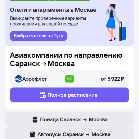
рейсов и дни недели, в которые авиакомпания Россия
осуществляет полёты.
Отели и апартаменты в Москве
Выбирайте проверенные варианты
проживания для вашей поездки
Выбрать отель на Туту
Авиакомпании по направлению
Саранск
Москва
Аэрофлот
от
5 ⁠922 ⁠₽
9.3
Полное расписание
Поезда
Саранск
Москва
Автобусы
Саранск
Москва