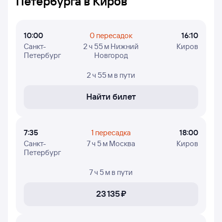
Петербурга в Киров
В таблице отображены: время вылета из Санкт-
Петербурга и прилёта в Киров, время в пути, номера
рейсов и дни недели, в которые авиакомпания Победа
10:00
0 пересадок
16:10
осуществляет полёты.
Санкт-
2 ч 55 м Нижний
Киров
Петербург
Новгород
2 ч 55 м
в пути
Найти билет
7:35
1 пересадка
18:00
Санкт-
7 ч 5 м Москва
Киров
Петербург
7 ч 5 м
в пути
23 ⁠135 ⁠₽