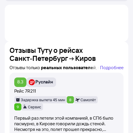
Отзывы Туту о рейсах
Санкт-Петербург
Киров
Отзывы только
реальных пользователей
, которые
Подробнее
купили билеты на самолёт Санкт-Петербург — Киров
на Туту!
8.3
Руслайн
Вы можете увидеть авиакомпанию, время вылета
и название конкретного рейса, а также дату написания
Рейс
7R211
каждого отзыва.
Задержка вылета 45 мин
8
Самолёт
При написании отзывов пользователи оценивают рейс
9
Сервис
баллами от 1 до 10 (самолёт вылетел вовремя,
Первый раз летели этой компанией, в СПб было
вежливость стюардесс, питание на борту самолёта).
пасмурно, в Кирове говорили дождь стеной.
Несмотря на это, полет прошел прекрасно,
Другие посетители сайта имеют возможность оценить