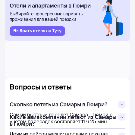
Отели и апартаменты в Гюмри
эти цены найдены пользователями Туту за последние
двое суток. В случае, если цена не отображена,
Выбирайте проверенные варианты
вы можете узнать ее, нажав на кнопку «Найти билет».
проживания для вашей поездки
Для проверки наличия билетов из Самары
Выбрать отель на Туту
на конкретный рейс в Гюмри и увидеть точные цены -
нажимайте кнопку «Найти билет» и приступайте
к поиску авиабилетов.
Вопросы и ответы
Сколько лететь из Самары в Гюмри?
Самый быстрый перелет Самара - Гюмри с
Какие авиакомпании летают из Самары
учетом пересадок составляет 11 ч 25 мин.
в Гюмри?
Прямых рейсов между городами пока нет.