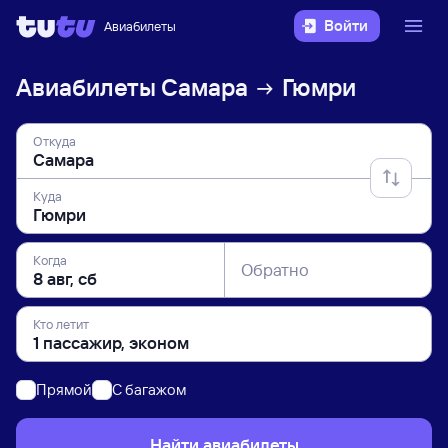
Войти
Авиабилеты
Авиабилеты
Самара
Гюмри
Откуда
Куда
Когда
Обратно
Кто летит
Прямой
C багажом
Найти авиабилеты