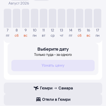
Август 2026
На диаграмме — видны цены, которые были найдены
посетителями Туту за последнее время. Указанная
цена была актуальна на день поиска и может
отличаться от текущей цены.
Если никто не искал авиабилетов по маршруту
7
8
9
10
11
12
13
14
15
16
17
Самара — Гюмри, то цены могут отсутствовать
пт
сб
вс
пн
вт
ср
чт
пт
сб
вс
пн
частично или полностью. В этом случае заполните
форму поиска в начале страницы, указав нужную вам
дату.
Выберите дату
Только туда • за одного
Узнать цену
Гюмри
Самара
Отели в Гюмри