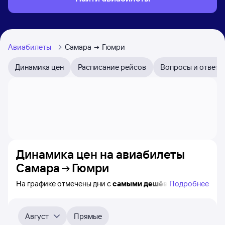
Авиабилеты
Самара
Гюмри
Динамика цен
Расписание рейсов
Вопросы и ответы
Динамика цен на авиабилеты
Самара
Гюмри
На графике отмечены дни с
самыми дешёвыми
Подробнее
авиабилетами из Самары в Гюмри, а также понятно, как
примерно
меняется цена на ближайшие пять месяцев.
Выберите дату, перейдите по клику к поиску билетов
Август
Прямые
на нужный рейс и просмотру
точных цен
.