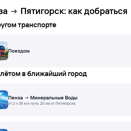
за
Пятигорск
: как добраться
ругом транспорте
Поездом
лётом в ближайший город
Пенза → Минеральные Воды
от 2 ч 35 м в пути, 20 км от Пятигорска