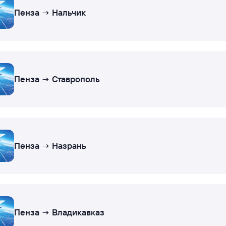
Пенза → Нальчик
Пенза → Ставрополь
Пенза → Назрань
Пенза → Владикавказ