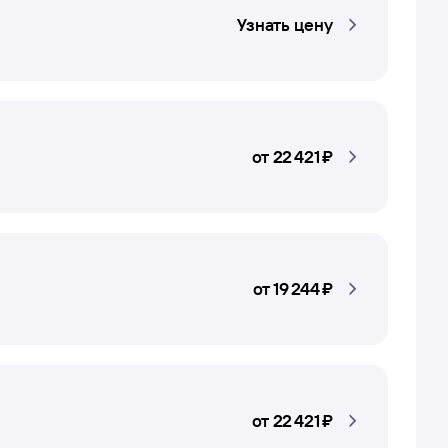
Узнать цену
от
22 ⁠421 ⁠₽
от
19 ⁠244 ⁠₽
от
22 ⁠421 ⁠₽