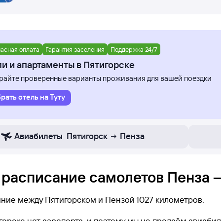
асная оплата
Гарантия заселения
Поддержка 24/7
и и апартаменты в Пятигорске
айте проверенные варианты проживания для вашей поездки
рать отель на Туту
Авиабилеты
Пятигорск
Пенза
 расписание самолетов Пенза –
яние между Пятигорском и Пензой 1027 километров.
горске нет аэропорта, и поэтому мы не продаём авиаби