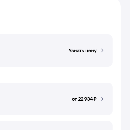
Узнать цену
от
22 ⁠934 ⁠₽