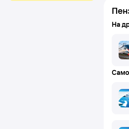
Пен
На д
Само