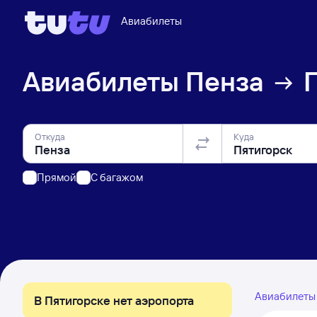
Авиабилеты
Авиабилеты
Пенза
Откуда
Куда
Прямой
C багажом
Авиабилет
В Пятигорске нет аэропорта