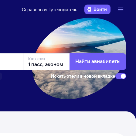
Войти
Справочная
Путеводитель
Кто летит
Найти авиабилеты
Искать отели в новой вкладке