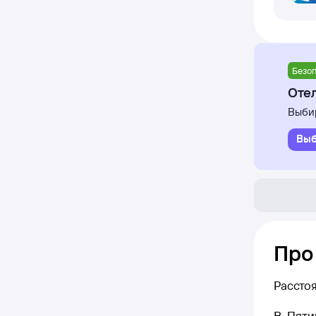
Безоп
Отел
Выбир
Выб
Про
Рассто
В Пяти