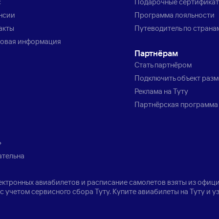
с
Подарочные сертифика
нсии
Программа лояльности
акты
Путеводитель по страна
овая информация
Партнёрам
Стать партнёром
Подключить объект раз
Реклама на Туту
Партнёрская программа
»
ательна
лектронных авиабилетов и расписание самолетов взяты из офици
с учетом сервисного сбора Туту. Купите авиабилеты на Туту и 