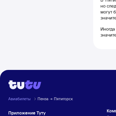
но след
могут б
значите
Иногда 
значит
Авиабилеты
Пенза
Пятигорск
Ком
Приложение Туту