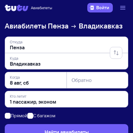
Войти
Авиабилеты
Авиабилеты
Пенза
Владикавказ
Откуда
Куда
Когда
Обратно
Кто летит
Прямой
C багажом
Найти авиабилеты