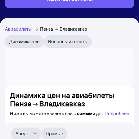
Авиабилеты
Пенза
Владикавказ
Динамика цен
Вопросы и ответы
Динамика цен на авиабилеты
Пенза
Владикавказ
Ниже вы можете увидеть дни с
самыми дешёвыми
Подробнее
авиабилетами из Пензы во Владикавказ, а также
понятно, как
примерно
меняется цена на ближайшие
месяцы. Выберите дату, перейдите по клику к поиску
Август
Прямые
билетов на самолёт и просмотру
точных цен
.