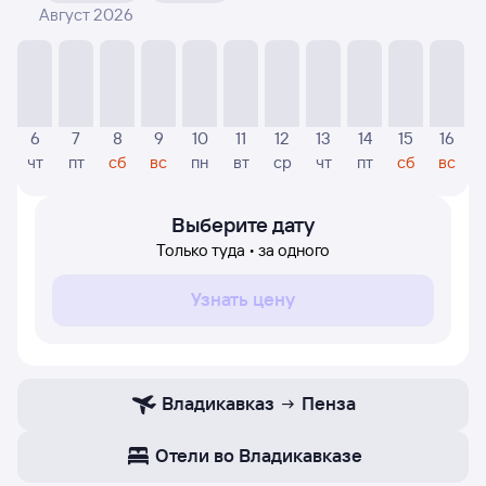
Август 2026
На диаграмме — указаны цены, которые были найдены
посетителями Туту за последнее время. Указанная
цена была актуальна на момент поиска и может
отличаться от текущей цены.
Если никто не искал авиабилетов по маршруту
6
7
8
9
10
11
12
13
14
15
16
Пенза — Владикавказ, то цены могут отсутствовать
чт
пт
сб
вс
пн
вт
ср
чт
пт
сб
вс
частично или полностью. В этом случае заполните
форму поиска в начале страницы, указав нужную вам
дату.
Выберите дату
Только туда • за одного
Узнать цену
Владикавказ
Пенза
Отели во Владикавказе