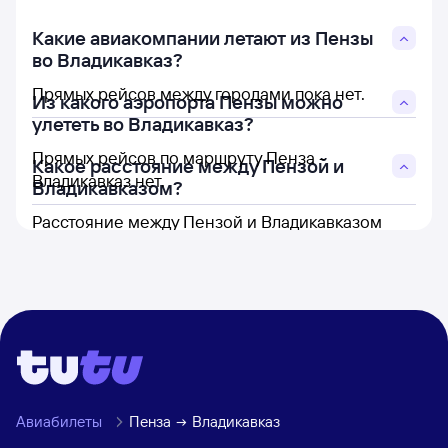
Какие авиакомпании летают из Пензы
во Владикавказ?
Прямых рейсов между городами пока нет.
Из какого аэропорта Пензы можно
улететь во Владикавказ?
Прямых рейсов по маршруту Пенза -
Какое расстояние между Пензой и
Владикавказ нет.
Владикавказом?
Расстояние между Пензой и Владикавказом
составляет 1 131 км.
Авиабилеты
Пенза
Владикавказ