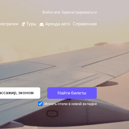
Войти
или
Зарегистрироваться
ектрички
Туры
Аренда авто
Справочная
Найти билеты
Искать отели в новой вкладке