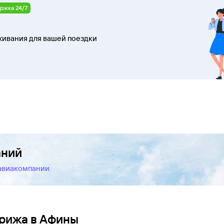
ржка 24/7
ивания для вашей поездки
аний
 авиакомпании
арижа в Афины