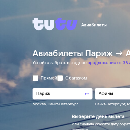
Авиабилеты
Авиабилеты Париж → А
Успейте забрать выгодное
предложение от 3 ⁠97
Прямой
С багажом
Москва
,
Санкт-Петербург
Санкт-Петербург
,
М
Выберите день вылета
Или сначала укажите дату обрат
перелета