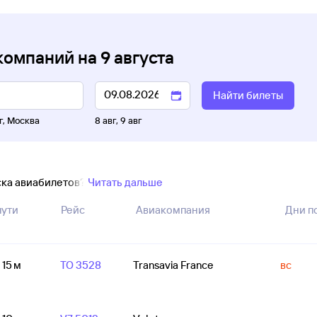
компаний
на
9 августа
Найти билеты
г
,
Москва
8 авг
,
9 авг
ска авиабилетов?
Читать дальше
пути
Рейс
Авиакомпания
Дни п
 15 м
TO 3528
Transavia France
вс