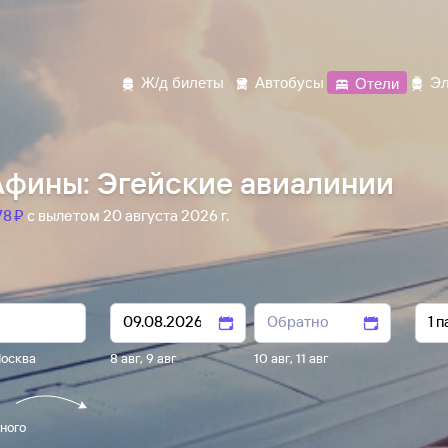
Ж/д билеты
Автобусы
Отели
Эл
фины: Эгейские авиалинии
8 ⁠₽
с вылетом 20 августа 2026 г.
осква
8 авг
,
9 авг
10 авг
,
11 авг
ного