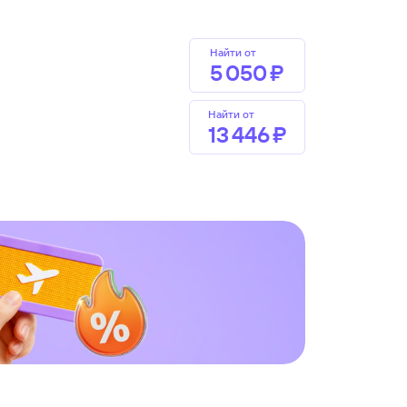
Найти от
5 ⁠050 ⁠₽
Найти от
13 ⁠446 ⁠₽