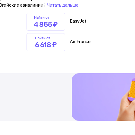
 Эгейские авиалинии?
Читать дальше
Найти от
EasyJet
4 ⁠855 ⁠₽
Найти от
Air France
6 ⁠618 ⁠₽