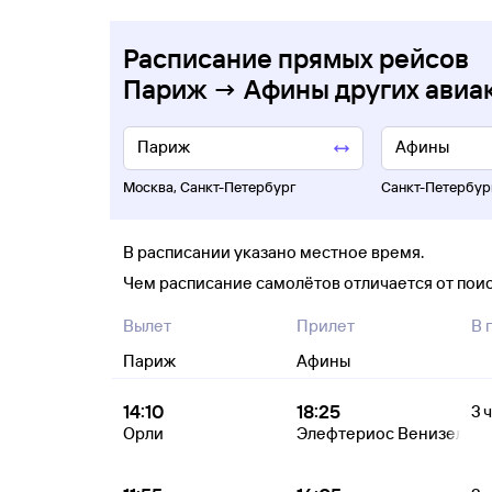
Расписание прямых рейсов
Париж → Афины других авиа
Москва
,
Санкт-Петербург
Санкт-Петербур
В расписании указано местное время.
Чем расписание самолётов отличается от пои
Вылет
Прилет
В 
Париж
Афины
14:10
18:25
3 ч
Орли
Элефтериос Венизелос