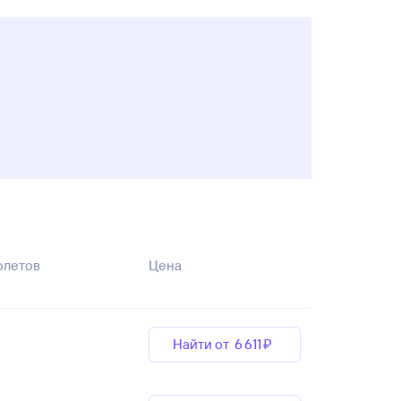
олетов
Цена
Найти от
6 ⁠611 ⁠₽