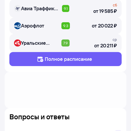
сб
Авиа Траффик
9.1
от
19 ⁠585 ⁠₽
Компани
Аэрофлот
от
20 ⁠022 ⁠₽
9.3
ср
Уральские
7.9
от
20 ⁠211 ⁠₽
авиалинии
Полное расписание
Вопросы и ответы