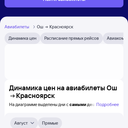
Авиабилеты
Ош
Красноярск
Динамика цен
Расписание прямых рейсов
Авиакомп
Динамика цен на авиабилеты
Ош
Красноярск
На диаграмме выделены дни с
самыми дешёвыми
Подробнее
билетами на самолёт из Оша в Красноярск, а также
видно, каким образом
приблизительно
меняется цена
на ближайшие 4-5 месяца. Выберите день, перейдите
Август
Прямые
по клику к поиску авиабилетов и получению
точных