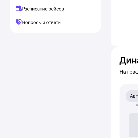
Расписание рейсов
Вопросы и ответы
Дин
На гра
меняетс
рейс и
Авг
На диа
А
была ак
Если ни
полност