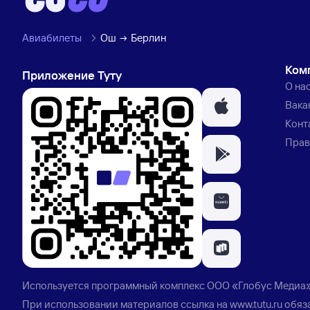
Авиабилеты
Ош
Берлин
Ком
Приложение Туту
О на
Вака
Конт
Прав
Используется программный комплекс
ООО «Глобус Медиа
При использовании материалов ссылка на
www.tutu.ru
обяз