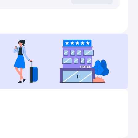
азан аэропорт, в котором происходит пересадка,
я прилета. Далее отмечены дни,
ит понимать, что редко перелеты могут быть
ны пользователями Туту за последние двое
, нажав на кнопку «Найти билет».
ерлин и увидеть точные цены - нажимайте