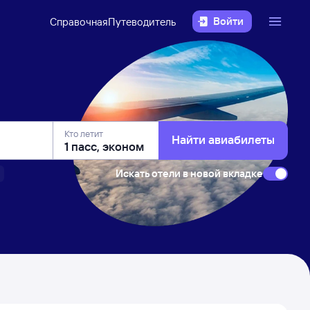
Войти
Справочная
Путеводитель
Кто летит
Найти авиабилеты
Искать отели в новой вкладке