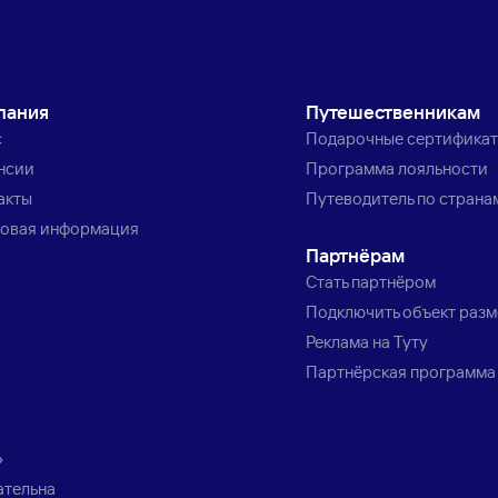
пания
Путешественникам
с
Подарочные сертифика
нсии
Программа лояльности
акты
Путеводитель по страна
овая информация
Партнёрам
Стать партнёром
Подключить объект раз
Реклама на Туту
Партнёрская программа
»
ательна