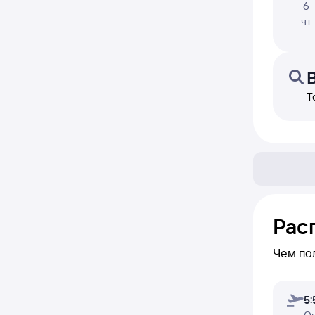
6
чт
Т
Рас
Чем по
В блоке 
5:
переле