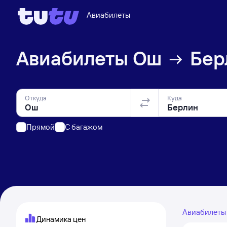
Авиабилеты
Авиабилеты
Ош
Бер
Откуда
Куда
Прямой
C багажом
Авиабилет
Динамика цен