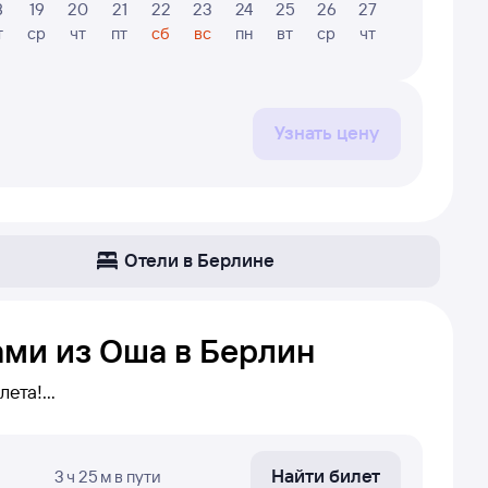
8
19
20
21
22
23
24
25
26
27
28
29
т
ср
чт
пт
сб
вс
пн
вт
ср
чт
пт
сб
Узнать цену
Отели в Берлине
ами из Оша в Берлин
лета!
ли беспересадочных
шить пересадку в конкретном городе,
Найти билет
3 ч 25 м
в пути