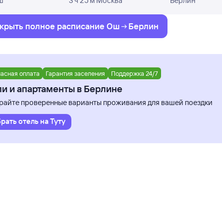
ш
3 ч 25 м Москва
Берлин
льзуйте это расписание.
ю очередь отмечены аэропорт и время вылета. Затем ук
крыть полное
расписание
Ош
Берлин
 длительность этой пересадки и аэропорт, а также врем
существляются рейсы и суммарное время в пути. Но сто
альными или не полностью представлены.
асная оплата
Гарантия заселения
Поддержка 24/7
 расписании указаны ориентировочные: эти цены найде
и и апартаменты в Берлине
В случае, если цена не отображена, вы можете узнать ее
айте проверенные варианты проживания для вашей поездки
оверки наличия билетов из Оша на конкретный рейс в Б
рать отель на Туту
«Найти билет» и приступайте к поиску авиабилетов.