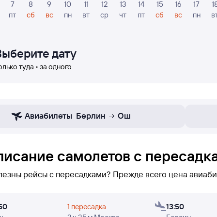
7
8
9
10
11
12
13
14
15
16
17
1
пт
сб
вс
пн
вт
ср
чт
пт
сб
вс
пн
в
Выберите дату
олько туда • за одного
Авиабилеты
Берлин
Ош
писание самолетов с пересадк
лезны рейсы с пересадками? Прежде всего цена авиаби
нижеуказаны только рейсы с пересадками по маршруту Ош — Берлин. Ес
50
1 пересадка
13:50
тов из Оша в Берлин не оказалось, или вам нужно совер