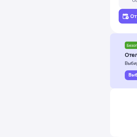
О
то испо
В перву
От
а также
когда о
неакту
Безоп
Цены в
Отел
суток. 
Выбир
Для пр
Выб
кнопку 