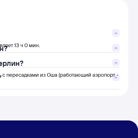
ляет 13 ч 0 мин.
н?
Берлин?
ь с пересадками из Оша (работающий аэропорт -
?