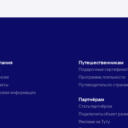
пания
Путешественникам
с
Подарочные сертифика
нсии
Программа лояльности
акты
Путеводитель по страна
овая информация
Партнёрам
Стать партнёром
Подключить объект раз
Реклама на Туту