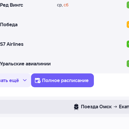
Ред Вингс
ср
,
сб
Победа
S7 Airlines
Уральские авиалинии
зать ещё
Полное расписание
Поезда
Омск
Ека