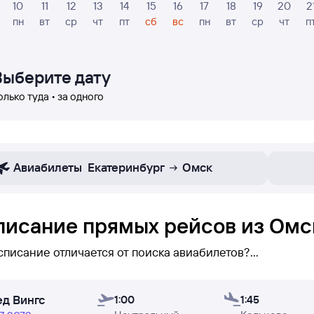
10
11
12
13
14
15
16
17
18
19
20
2
пн
вт
ср
чт
пт
сб
вс
пн
вт
ср
чт
п
Выберите дату
олько туда • за одного
Авиабилеты
Екатеринбург
Омск
писание прямых рейсов из Омс
списание отличается от поиска авиабилетов?
исании указаны
только прямые рейсы
Омск — Екатеринб
ед Вингс
увидите (при поиске авиабилетов бывает не просто найт
1:00
1:45