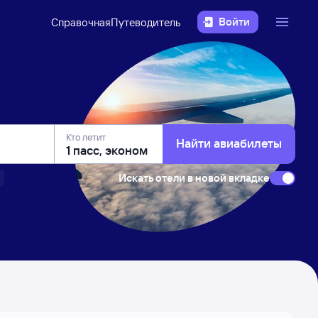
Войти
Справочная
Путеводитель
Кто летит
Найти авиабилеты
Искать отели в новой вкладке