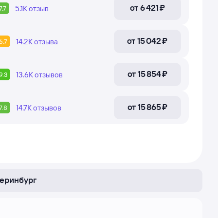
от
6 ⁠421 ⁠₽
5.1К
отзыв
7.7
от
15 ⁠042 ⁠₽
14.2К
отзыва
6.7
от
15 ⁠854 ⁠₽
13.6К
отзывов
9.3
от
15 ⁠865 ⁠₽
14.7К
отзывов
7.8
теринбург