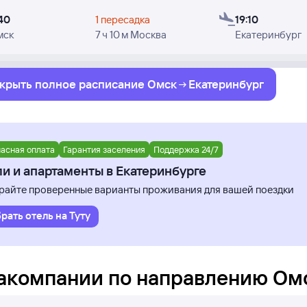
40
1 пересадка
19:10
мск
7 ч 10 м Москва
Екатеринбург
крыть полное
расписание
Омск
Екатеринбург
асная оплата
Гарантия заселения
Поддержка 24/7
и и апартаменты в Екатеринбурге
айте проверенные варианты проживания для вашей поездки
рать отель на Туту
акомпании по направлению
Ом