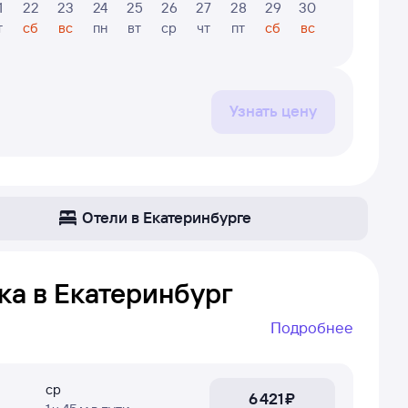
1
22
23
24
25
26
27
28
29
30
31
1
т
сб
вс
пн
вт
ср
чт
пт
сб
вс
пн
вт
Узнать цену
Отели в Екатеринбурге
ка в Екатеринбург
Подробнее
ург. Даже если самолёт летает не ежедневно —
и рейс без пересадок, если он не ежедневный).
ср
6 ⁠421 ⁠₽