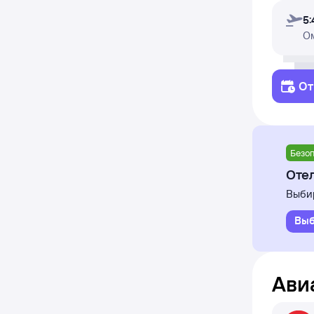
5:
О
От
Безоп
Отел
Выбир
Выб
Ави