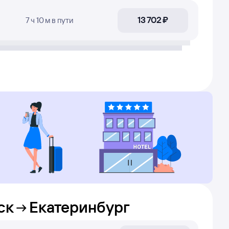
13 ⁠702 ⁠₽
7 ч 10 м
в пути
ск
Екатеринбург