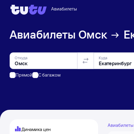
Авиабилеты
Авиабилеты
Омск
Е
Откуда
Куда
Прямой
C багажом
Авиабилет
Динамика цен