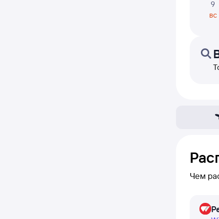
9
вс
Т
Рас
Чем ра
В расп
Р
вы его 