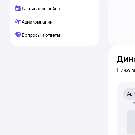
Расписание рейсов
Авиакомпании
Вопросы и ответы
Дин
Ниже в
приме
на сам
Авг
На диа
А
была а
Если ни
полност