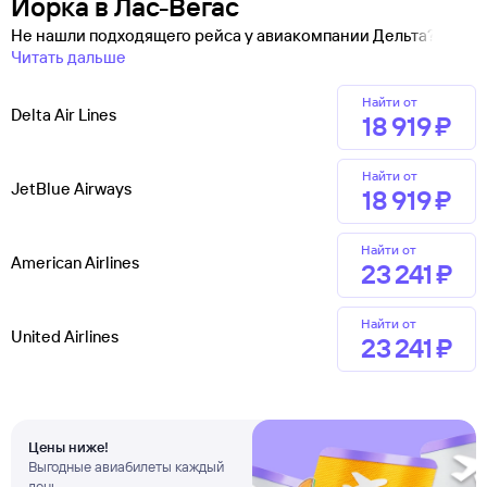
Йорка в Лас-Вегас
Не нашли подходящего рейса у авиакомпании Дельта?
Читать дальше
Найти от
Delta Air Lines
18 ⁠919 ⁠₽
Найти от
JetBlue Airways
18 ⁠919 ⁠₽
Найти от
American Airlines
23 ⁠241 ⁠₽
Найти от
United Airlines
23 ⁠241 ⁠₽
Цены ниже!
Выгодные авиабилеты каждый
день