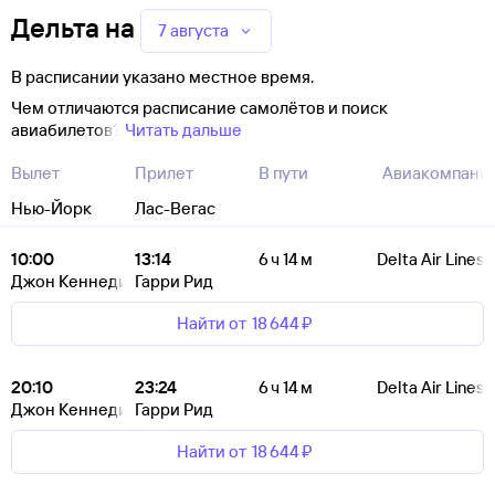
Дельта
на
7 августа
В расписании указано местное время.
Чем отличаются расписание самолётов и поиск
авиабилетов?
Читать дальше
Вылет
Прилет
В пути
Авиакомпани
Нью-Йорк
Лас-Вегас
10:00
13:14
6 ч 14 м
Delta Air Lines
Джон Кеннеди
Гарри Рид
Найти от
18 ⁠644 ⁠₽
20:10
23:24
6 ч 14 м
Delta Air Lines
Джон Кеннеди
Гарри Рид
Найти от
18 ⁠644 ⁠₽