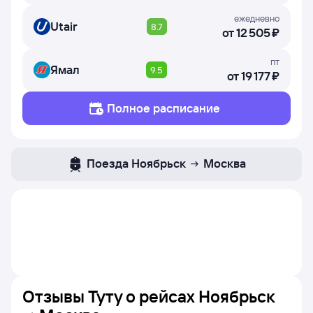
ежедневно
Utair
8.7
от
12 ⁠505 ⁠₽
пт
Ямал
9.5
от
19 ⁠177 ⁠₽
Полное расписание
Поезда
Ноябрьск
Москва
Отзывы Туту о рейсах
Ноябрьск