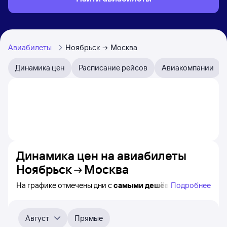
Авиабилеты
Ноябрьск
Москва
Динамика цен
Расписание рейсов
Авиакомпании
Динамика цен на авиабилеты
Ноябрьск
Москва
На графике отмечены дни с
самыми дешёвыми
Подробнее
авиабилетами из Ноябрьска в Москву, а также
понятно, как
примерно
меняется цена на ближайшие
пять месяцев. Выберите дату, перейдите по клику
Август
Прямые
к поиску билетов на нужный рейс и просмотру
точных