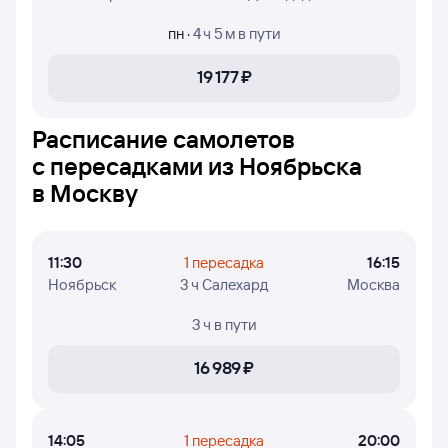
номера рейсов и дни недели, в которые авиакомпании
Utair и Ямал осуществляют полёты.
пн
·
4 ч 5 м
в пути
19 ⁠177 ⁠₽
Расписание самолетов
с пересадками из Ноябрьска
в Москву
11:30
1 пересадка
16:15
Ноябрьск
3 ч Салехард
Москва
3 ч
в пути
16 ⁠989 ⁠₽
14:05
1 пересадка
20:00