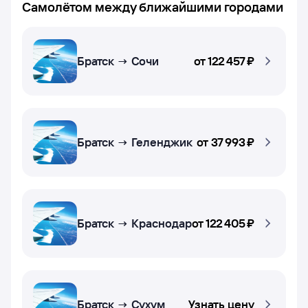
Самолётом между ближайшими городами
Братск → Сочи
от
122 ⁠457 ⁠₽
Братск → Геленджик
от
37 ⁠993 ⁠₽
Братск → Краснодар
от
122 ⁠405 ⁠₽
Братск → Сухум
Узнать цену