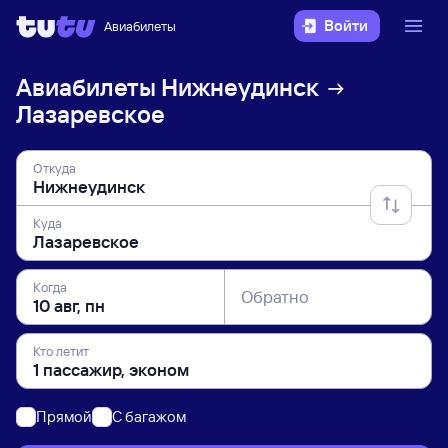
Войти
Авиабилеты
Авиабилеты
Нижнеудинск
Лазаревское
Откуда
Куда
Когда
Обратно
Кто летит
Прямой
C багажом