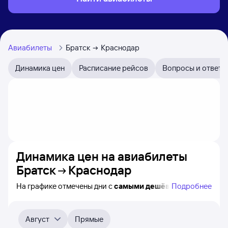
Авиабилеты
Братск
Краснодар
Динамика цен
Расписание рейсов
Вопросы и ответы
Динамика цен на авиабилеты
Братск
Краснодар
На графике отмечены дни с
самыми дешёвыми
Подробнее
билетами на самолёт из Братска в Краснодар, а также
видно, каким образом
приблизительно
меняется цена
на ближайшие пять месяцев. Выберите день,
Август
Прямые
перейдите по клику к поиску билетов на нужный рейс и