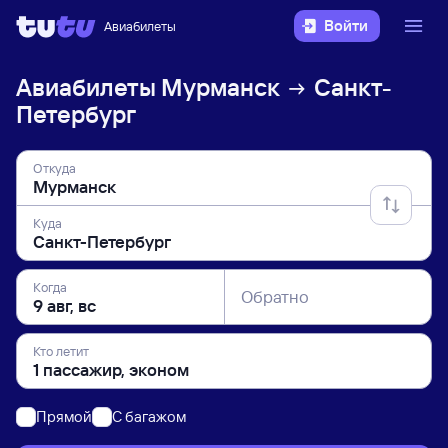
Войти
Авиабилеты
Авиабилеты
Мурманск
Санкт-
Петербург
Откуда
Куда
Когда
Обратно
Кто летит
Прямой
C багажом