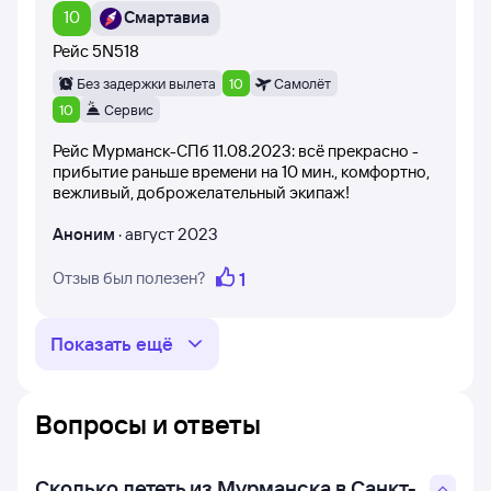
отзывы пользователей Туту. Отзывы могут помочь
10
Смартавиа
определиться с выбором конкретной авиакомпании,
сформировать правильные ожидания
Рейс
5N518
и не разочароваться.
Без задержки вылета
10
Самолёт
10
Сервис
Рейс Мурманск-СПб 11.08.2023: всё прекрасно -
прибытие раньше времени на 10 мин., комфортно,
вежливый, доброжелательный экипаж!
Аноним
·
август 2023
1
Отзыв был полезен?
Показать ещё
Вопросы и ответы
Сколько лететь из Мурманска в Санкт-