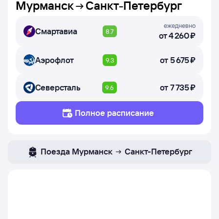
Мурманск
Санкт-Петербург
ежедневно
Смартавиа
8.7
от
4 ⁠260 ⁠₽
Аэрофлот
от
5 ⁠675 ⁠₽
9.3
Северсталь
от
7 ⁠735 ⁠₽
9.6
Полное расписание
Поезда
Мурманск
Санкт-Петербург