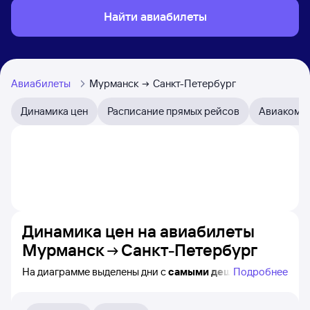
Найти авиабилеты
Авиабилеты
Мурманск
Санкт-Петербург
Динамика цен
Расписание прямых рейсов
Авиакомп
Динамика цен на авиабилеты
Мурманск
Санкт-Петербург
На диаграмме выделены дни с
самыми дешёвыми
Подробнее
билетами на самолёт из Мурманска в Санкт-
Петербург, а также видно, каким образом