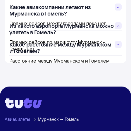
Какие авиакомпании летают из
Мурманска в Гомель?
Прямых рейсов между городами пока нет.
Из какого аэропорта Мурманска можно
улететь в Гомель?
Прямых рейсов по маршруту Мурманск -
Какое расстояние между Мурманском
Гомель нет.
и Гомелем?
Расстояние между Мурманском и Гомелем
составляет 1 840 км.
Авиабилеты
Мурманск
Гомель