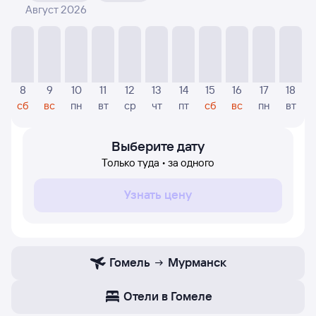
Август 2026
На диаграмме — отображаются цены, которые были
найдены посетителями Туту за последнее время.
Указанная цена была актуальна на дату поиска и может
отличаться от текущей цены.
Если никто не искал авиабилетов по маршруту
8
9
10
11
12
13
14
15
16
17
18
Мурманск — Гомель, то цены могут отсутствовать
сб
вс
пн
вт
ср
чт
пт
сб
вс
пн
вт
частично или полностью. В этом случае заполните
форму поиска в начале страницы, указав нужную вам
дату.
Выберите дату
Только туда • за одного
Узнать цену
Гомель
Мурманск
Отели в Гомеле