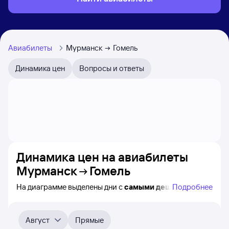
Авиабилеты
Мурманск
Гомель
Динамика цен
Вопросы и ответы
Динамика цен на авиабилеты
Мурманск
Гомель
На диаграмме выделены дни с
самыми дешёвыми
Подробнее
авиабилетами из Мурманска в Гомель, а также
понятно, как
примерно
меняется цена на ближайшие
4-5 месяца. Выберите дату, перейдите по клику
Август
Прямые
к поиску авиабилетов и просмотру
точных цен
.