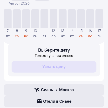
Август 2026
На диаграмме — указаны цены, которые были найдены
посетителями Туту за последнее время. Указанная
цена была актуальна на момент поиска и может
отличаться от текущей цены.
Если никто не искал авиабилетов по маршруту
7
8
9
10
11
12
13
14
15
16
17
Москва — Сиань, то цены могут отсутствовать
пт
сб
вс
пн
вт
ср
чт
пт
сб
вс
пн
частично или полностью. В этом случае заполните
форму поиска в начале страницы, указав нужную вам
дату.
Выберите дату
Только туда • за одного
Узнать цену
Сиань
Москва
Отели в Сиане