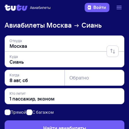
Войти
Авиабилеты
Авиабилеты
Москва
Сиань
Откуда
Куда
Когда
Обратно
Кто летит
Прямой
C багажом
Найти авиабилеты