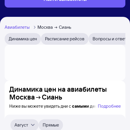
Авиабилеты
Москва
Сиань
Динамика цен
Расписание рейсов
Вопросы и ответы
Динамика цен на авиабилеты
Москва
Сиань
Ниже вы можете увидеть дни с
самыми дешёвыми
Подробнее
авиабилетами из Москвы в Сиань, а также понятно, как
примерно
меняется цена на ближайшие месяцы.
Выберите дату, перейдите по клику к поиску билетов
Август
Прямые
на самолёт и просмотру
точных цен
.