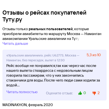
Отзывы о рейсах покупателей
Туту.ру
Отзывы только
реальных пользователей
, которые
приобрели авиабилеты по маршруту Москва — Наманган
авиакомпании Уральские авиалинии на Туту!
Читать дальше
5,3 из 10
«Уральские авиалинии», рейс U62773, Москва —
Наманган, без пересадок, вылет в 12:30
Рейс вообще не понравился,так как через час после
нашего вылета стюардесса с недовольным лицом
говорила пассажирам, что у них закончились
стаканчики для воды. После чего люди сами ходили за
водой
...
Читать полностью
0
2
Оцените отзыв:
MADINAKHON, февраль 2020