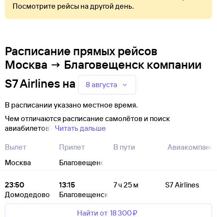
Посмотрите рейсы на другой день.
Расписание прямых рейсов
Москва → Благовещенск компании
S7 Airlines
на
8 августа
В расписании указано местное время.
Чем отличаются расписание самолётов и поиск
авиабилетов?
Читать дальше
Вылет
Прилет
В пути
Авиакомпани
Москва
Благовещенск
23:50
13:15
7 ч 25 м
S7 Airlines
Домодедово
Благовещенск
Найти от
18 ⁠300 ⁠₽