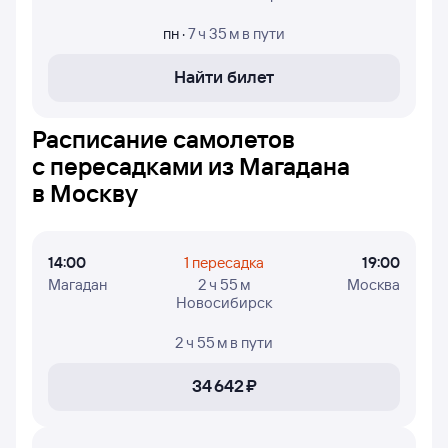
недели, в которые авиакомпания Россия осуществляет
полёты.
пн
·
7 ч 35 м
в пути
Найти билет
Расписание самолетов
с пересадками из Магадана
в Москву
14:00
1 пересадка
19:00
Магадан
2 ч 55 м
Москва
Новосибирск
2 ч 55 м
в пути
34 ⁠642 ⁠₽