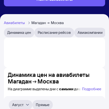
Авиабилеты
Магадан
Москва
Динамика цен
Расписание рейсов
Авиакомпании
Динамика цен на авиабилеты
Магадан
Москва
На диаграмме выделены дни с
самыми дешёвыми
Подробнее
авиабилетами из Магадана в Москву, а также понятно,
как
примерно
меняется цена на ближайшие 4-
5 месяца. Выберите дату, перейдите по клику к поиску
Август
Прямые
авиабилетов и просмотру
точных цен
.