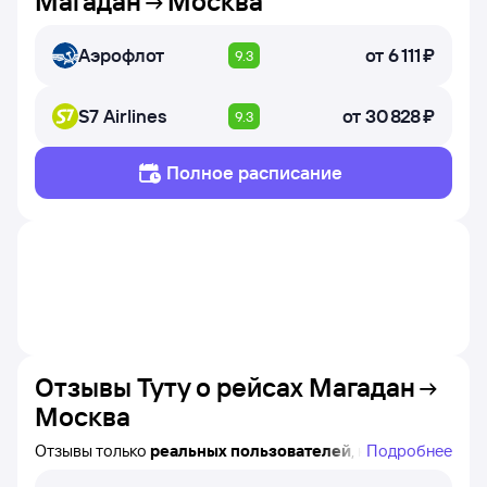
Магадан
Москва
Аэрофлот
от
6 ⁠111 ⁠₽
9.3
S7 Airlines
от
30 ⁠828 ⁠₽
9.3
Полное расписание
Отзывы Туту о рейсах
Магадан
Москва
Отзывы только
реальных пользователей
, которые
Подробнее
купили билеты на самолёт Магадан — Москва на сайте