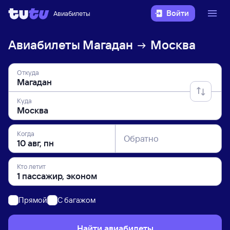
Войти
Авиабилеты
Авиабилеты
Магадан
Москва
Откуда
Куда
Когда
Обратно
Кто летит
Прямой
C багажом
Найти авиабилеты