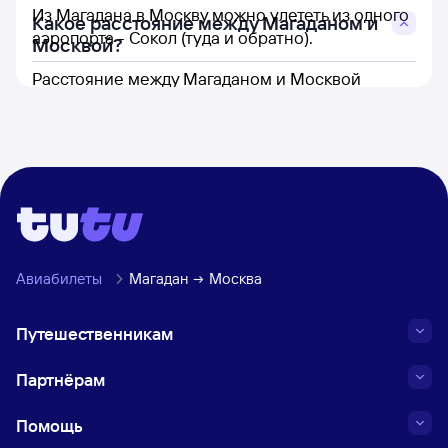
Из Магадана в Москву можно улететь из одного
Какое расстояние между Магаданом и
аэропорта - Сокол (туда и обратно).
Москвой?
Расстояние между Магаданом и Москвой
составляет 5 904 км.
Авиабилеты
Магадан
Москва
Путешественникам
Партнёрам
Помощь