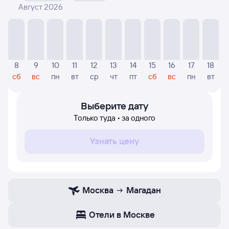
Август 2026
На диаграмме — отображаются цены, которые были
найдены посетителями Туту за последнее время.
Указанная цена была актуальна на дату поиска и может
отличаться от текущей цены.
Если никто не искал авиабилетов по маршруту
8
9
10
11
12
13
14
15
16
17
18
Магадан — Москва, то цены могут отсутствовать
сб
вс
пн
вт
ср
чт
пт
сб
вс
пн
вт
частично или полностью. В этом случае заполните
форму поиска в начале страницы, указав нужную вам
дату.
Выберите дату
Только туда • за одного
Узнать цену
Москва
Магадан
Отели в Москве