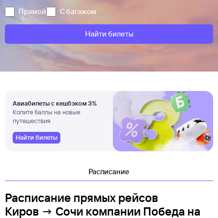
Прямой
С багажом
Найти билеты
Авиабилеты с кешбэком 3%
Копите баллы на новые
путешествия
Найти билеты
Расписание
Расписание прямых рейсов
Киров → Сочи компании Победа
на