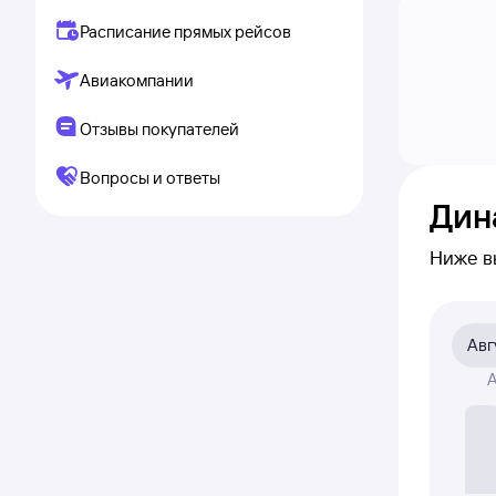
Расписание прямых рейсов
Авиакомпании
Отзывы покупателей
Вопросы и ответы
Дин
Ниже в
видно,
по клик
Авг
На граф
А
авиаби
Если ни
полност