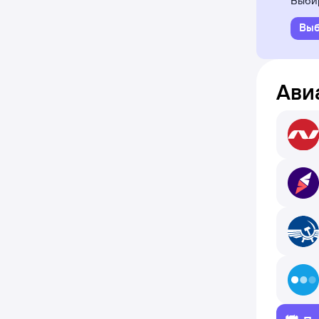
Выбир
Выб
Ави