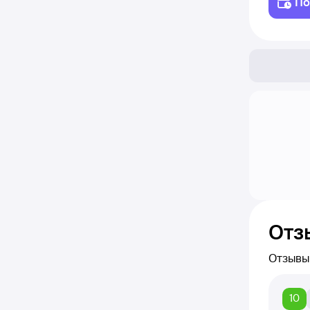
По
Отз
Отзывы
Вы може
каждого
10