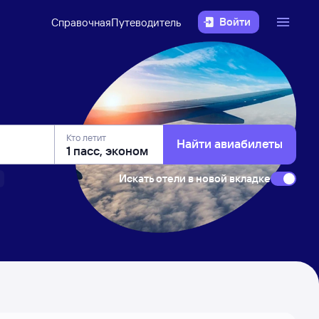
Войти
Справочная
Путеводитель
Кто летит
Найти авиабилеты
Искать отели в новой вкладке