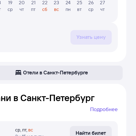
8
19
20
21
22
23
24
25
26
27
28
29
т
ср
чт
пт
сб
вс
пн
вт
ср
чт
пт
сб
Узнать цену
Отели в Санкт-Петербурге
ни в Санкт-Петербург
Подробнее
етербург. Даже если самолёт летает не каждый
т сложно найти прямой рейс, если он не летает
ср
,
пт
,
вс
Найти билет