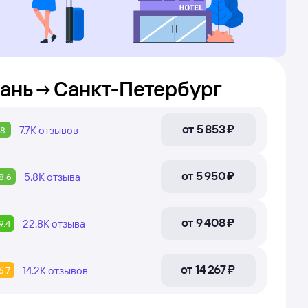
ань
Санкт-Петербург
от
5 ⁠853 ⁠₽
7.7К
отзывов
8
от
5 ⁠950 ⁠₽
5.8К
отзыва
8.6
от
9 ⁠408 ⁠₽
22.8К
отзыва
9.4
от
14 ⁠267 ⁠₽
14.2К
отзывов
6.7