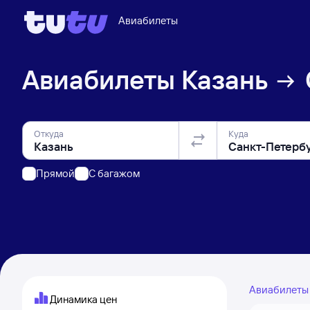
Авиабилеты
Авиабилеты
Казань
Откуда
Куда
Прямой
C багажом
Авиабилет
Динамика цен