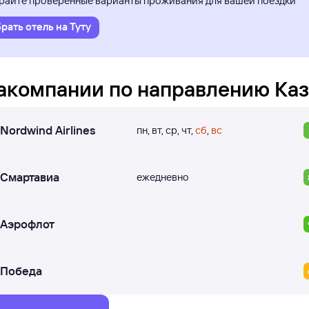
айте проверенные варианты проживания для вашей поездки
рать отель на Туту
акомпании по направлению
Каз
Nordwind Airlines
пн
,
вт
,
ср
,
чт
,
сб
,
вс
Смартавиа
ежедневно
Аэрофлот
Победа