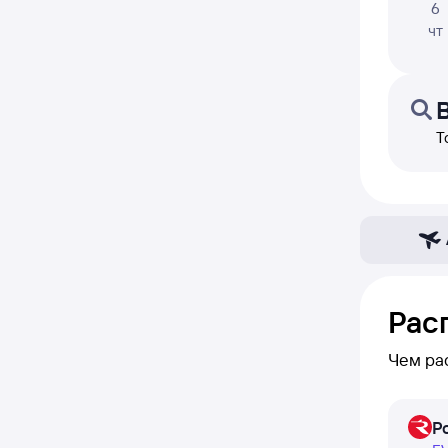
6
чт
Т
Рас
Чем ра
В расп
Р
день — 