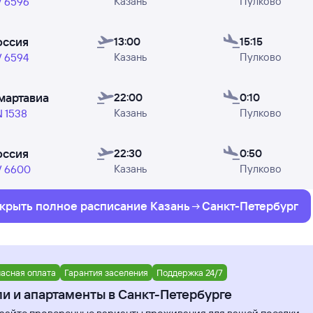
Казань
Пулково
день). Также стоит помнить, что в редких случаях данн
V 6596
ностью представлены. Цены в расписании указаны
орие
ателями Туту за последние 48 часов.
оссия
13:00
15:15
Казань
Пулково
V 6594
роверить, есть ли в наличии билеты на конкретный рейс
билет» и переходите уже к поиску авиабилетов.
мартавиа
22:00
0:10
Казань
Пулково
 1538
це отображены: время вылета из Казани и прилёта в Сан
недели, в которые авиакомпании Россия и Смартавиа ос
оссия
22:30
0:50
Казань
Пулково
V 6600
крыть полное
расписание
Казань
Санкт-Петербург
асная оплата
Гарантия заселения
Поддержка 24/7
и и апартаменты в Санкт-Петербурге