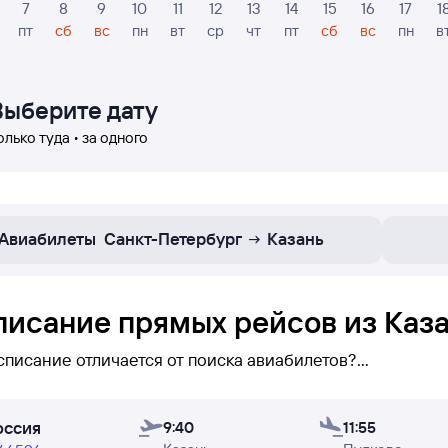
7
8
9
10
11
12
13
14
15
16
17
1
пт
сб
вс
пн
вт
ср
чт
пт
сб
вс
пн
в
Выберите дату
олько туда • за одного
Авиабилеты
Санкт-Петербург
Казань
писание прямых рейсов из Каза
списание отличается от поиска авиабилетов?
исании указаны
только прямые рейсы
Казань — Санкт-П
оссия
вы сможете его увидеть (при поиске авиабилетов бывае
9:40
11:55