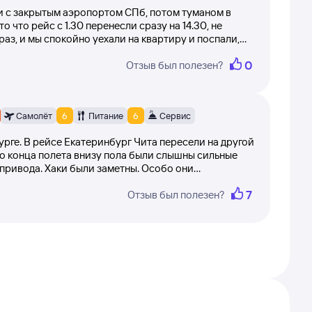
т 1 до 10 (самолёт вылетел вовремя,
и с закрытым аэропортом СПб, потом туманом в
то что рейс с 1.30 перенесли сразу на 14.30, не
раз, и мы спокойно уехали на квартиру и поспали,
ный в этом плане, всю ночь пришлось спать с
ки не меняются и остаются
0
Отзыв был полезен?
к переносили на час все время и так все 12 часов
осле модерации.
 — Санкт-Петербург, прочитав отзывы
Самолёт
6
Питание
6
Сервис
урге. В рейсе Екатеринбург Чита пересели на другой
 до конца полета внизу пола были слышны сильные
привода. Хаки были заметны. Особо они
какой то электропривод не
7
Отзыв был полезен?
ивает себя докуоучивая и пытаясь что то закрыть.
днику, но он сообщил что все в порядке. Его
ы. Тем не менее самолёт приземлился в Чите с
 в неизвестном приводе. В центре салона внизу