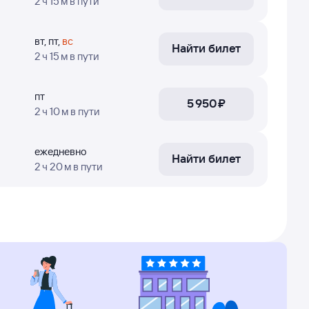
2 ч 15 м
в пути
ые о рейсах могут быть устаревшими или
нтировочные
: эти цены были найдены
вт
,
пт
,
вс
Найти билет
2 ч 15 м
в пути
 и узнать
точные цены
— нажимайте кнопку
пт
5 ⁠950 ⁠₽
2 ч 10 м
в пути
кт-Петербург, время в пути, номера рейсов
уществляют полёты.
ежедневно
Найти билет
2 ч 20 м
в пути