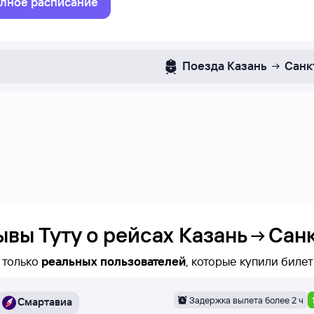
лное расписание
Поезда
Казань
Санк
ывы Туту о рейсах
Казань
Сан
 только
реальных пользователей
те увидеть время вылета, название конкретного рейса 
 отзыва.
Задержка вылета более 2 ч
Смартавиа