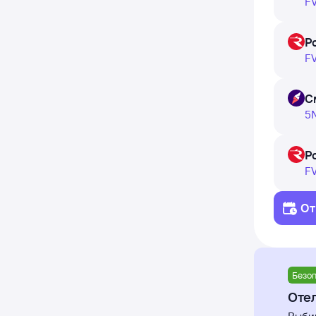
каждый 
F
не пол
пользов
Р
F
Чтобы п
«Найти 
С
5N
В табли
и дни 
Р
F
От
Безоп
Отел