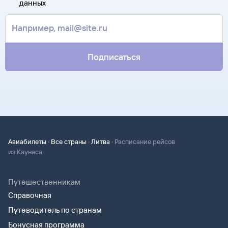
данных
почте. Советуем распечатать ее и взять с собой в аэропорт.
контакты агентства-партнера, через которое оформлен
Она может пригодиться на паспортном контроле
билет. Вы можете связаться с ним напрямую.
за границей, хотя для посадки в самолет вам понадобится
только паспорт.
Подписаться
·
·
·
Авиабилеты
Все страны
Литва
Расписание рейсов
из Каунаса
Путешественникам
Справочная
Путеводитель по странам
Бонусная программа