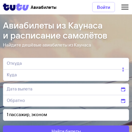
Авиабилеты
Войти
Авиабилеты из Каунаса
и расписание самолётов
Найдите дешёвые авиабилеты из Каунаса
Найти билеты