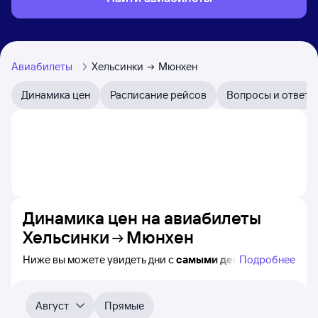
Авиабилеты
Хельсинки
Мюнхен
Динамика цен
Расписание рейсов
Вопросы и ответы
Динамика цен на авиабилеты
Хельсинки
Мюнхен
Ниже вы можете увидеть дни с
самыми дешёвыми
Подробнее
билетами на самолёт из Хельсинки в Мюнхен, а также
видно, каким образом
приблизительно
меняется цена
на ближайшие месяцы. Выберите день, перейдите
Август
Прямые
по клику к поиску билетов на самолёт и получению