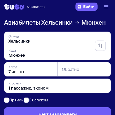
Войти
Авиабилеты
Авиабилеты
Хельсинки
Мюнхен
Откуда
Куда
Когда
Обратно
Кто летит
Прямой
C багажом
Найти авиабилеты