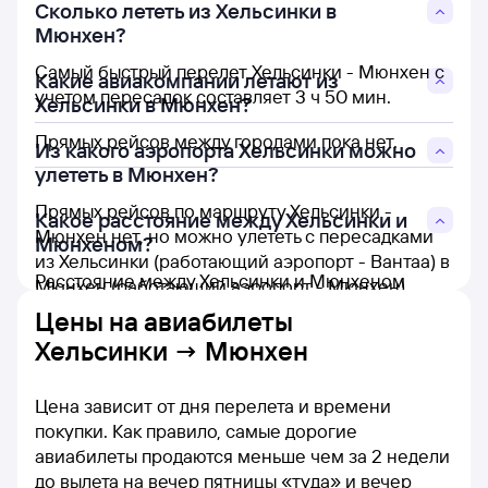
Сколько лететь из Хельсинки в
Мюнхен?
Самый быстрый перелет Хельсинки - Мюнхен с
Какие авиакомпании летают из
учетом пересадок составляет 3 ч 50 мин.
Хельсинки в Мюнхен?
Прямых рейсов между городами пока нет.
Из какого аэропорта Хельсинки можно
улететь в Мюнхен?
Прямых рейсов по маршруту Хельсинки -
Какое расстояние между Хельсинки и
Мюнхен нет, но можно улететь с пересадками
Мюнхеном?
из Хельсинки (работающий аэропорт - Вантаа) в
Расстояние между Хельсинки и Мюнхеном
Мюнхен (работающий аэропорт - Мюнхен).
составляет 1 589 км.
Цены на
авиабилеты
Хельсинки → Мюнхен
Цена зависит от дня перелета и времени
покупки. Как правило, самые дорогие
авиабилеты продаются меньше чем за 2 недели
до вылета на вечер пятницы «туда» и вечер